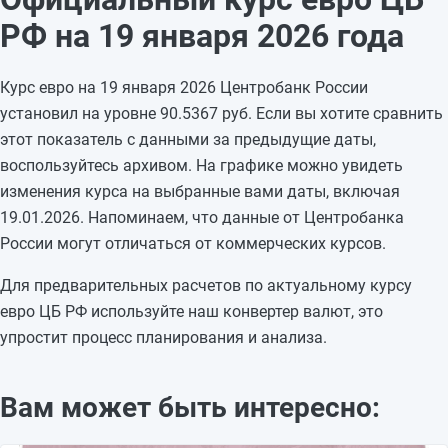
16.01.2026
91,8124
-0,3841
РФ на 19 января 2026 года
15.01.2026
92,1965
-0,2009
14.01.2026
92,3974
+0,4305
Курс евро на 19 января 2026 Центробанк России
13.01.2026
91,9669
-0,127
установил на уровне 90.5367 руб. Если вы хотите сравнить
12.01.2026
92,0939
—
этот показатель с данными за предыдущие даты,
11.01.2026
92,0939
—
воспользуйтесь архивом. На графике можно увидеть
10.01.2026
92,0939
—
изменения курса на выбранные вами даты, включая
09.01.2026
92,0939
—
19.01.2026. Напоминаем, что данные от Центробанка
08.01.2026
92,0939
—
России могут отличаться от коммерческих курсов.
07.01.2026
92,0939
—
06.01.2026
92,0939
—
Для предварительных расчетов по актуальному курсу
05.01.2026
92,0939
—
евро ЦБ РФ используйте наш конвертер валют, это
упростит процесс планирования и анализа.
Вам может быть интересно: