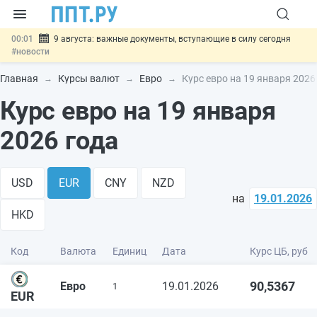
00:01
9 августа: важные документы, вступающие в силу сегодня
#новости
07.08
Подписан закон о блокировке продажи опасных товаров через
«Честный знак»
#новости
Главная
Курсы валют
Евро
Курс евро на 19 января 2026
07.08
Дистанционную работу беременных пропишут в ТК РФ
#новости
Курс евро на 19 января
07.08
Госпошлину за устранение ошибок в документах предлагают
отменить
#новости
2026 года
07.08
Важно
Разработают единые критерии трудовых и ГПХ-
отношений
#новости
USD
EUR
CNY
NZD
на
19.01.2026
HKD
Код
Валюта
Единиц
Дата
Курс ЦБ, руб
90,5367
Евро
19.01.2026
1
EUR