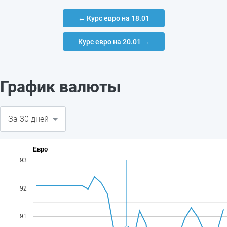
← Курс евро на 18.01
Курс евро на 20.01 →
График валюты
Евро
93
92
91