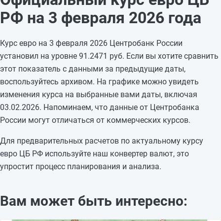
31.01.2026
90,4681
-0,5071
РФ на 3 февраля 2026 года
30.01.2026
90,9752
-0,3237
29.01.2026
91,2989
+0,3659
Курс евро на 3 февраля 2026 Центробанк России
28.01.2026
90,933
+0,6453
установил на уровне 91.2471 руб. Если вы хотите сравнить
27.01.2026
90,2877
+1,2287
этот показатель с данными за предыдущие даты,
26.01.2026
89,059
—
воспользуйтесь архивом. На графике можно увидеть
25.01.2026
89,059
—
изменения курса на выбранные вами даты, включая
24.01.2026
89,059
+0,2691
03.02.2026. Напоминаем, что данные от Центробанка
23.01.2026
88,7899
-1,9313
России могут отличаться от коммерческих курсов.
22.01.2026
90,7212
-0,4743
21.01.2026
91,1955
+1,0344
Для предварительных расчетов по актуальному курсу
20.01.2026
90,1611
—
евро ЦБ РФ используйте наш конвертер валют, это
упростит процесс планирования и анализа.
Вам может быть интересно: