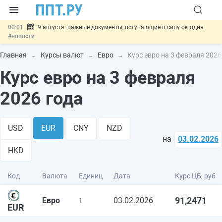
00:01
9 августа: важные документы, вступающие в силу сегодня
#новости
07.08
Подписан закон о блокировке продажи опасных товаров через
«Честный знак»
#новости
Главная
Курсы валют
Евро
Курс евро на 3 февраля 2026
07.08
Дистанционную работу беременных пропишут в ТК РФ
#новости
Курс евро на 3 февраля
07.08
Госпошлину за устранение ошибок в документах предлагают
отменить
#новости
2026 года
07.08
Важно
Разработают единые критерии трудовых и ГПХ-
отношений
#новости
USD
EUR
CNY
NZD
на
03.02.2026
HKD
Код
Валюта
Единиц
Дата
Курс ЦБ, руб
91,2471
Евро
03.02.2026
1
EUR