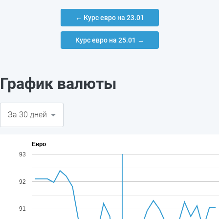
← Курс евро на 23.01
Курс евро на 25.01 →
График валюты
Евро
93
92
91