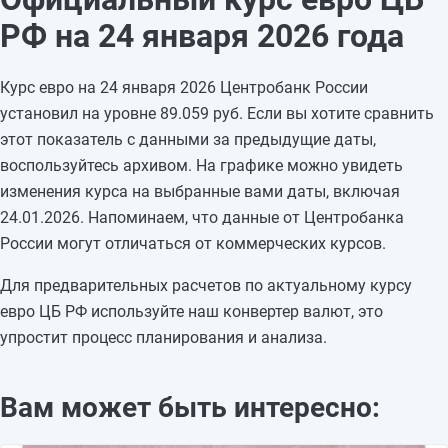
21.01.2026
91,1955
+1,0344
РФ на 24 января 2026 года
20.01.2026
90,1611
-0,3756
19.01.2026
90,5367
—
Курс евро на 24 января 2026 Центробанк России
18.01.2026
90,5367
—
установил на уровне 89.059 руб. Если вы хотите сравнить
17.01.2026
90,5367
-1,2757
этот показатель с данными за предыдущие даты,
16.01.2026
91,8124
-0,3841
воспользуйтесь архивом. На графике можно увидеть
15.01.2026
92,1965
-0,2009
изменения курса на выбранные вами даты, включая
14.01.2026
92,3974
+0,4305
24.01.2026. Напоминаем, что данные от Центробанка
13.01.2026
91,9669
-0,127
России могут отличаться от коммерческих курсов.
12.01.2026
92,0939
—
11.01.2026
92,0939
—
Для предварительных расчетов по актуальному курсу
10.01.2026
92,0939
—
евро ЦБ РФ используйте наш конвертер валют, это
упростит процесс планирования и анализа.
Вам может быть интересно: