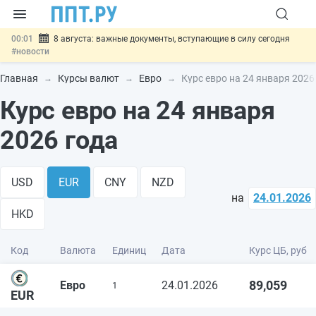
00:01
8 августа: важные документы, вступающие в силу сегодня
#новости
07.08
Подписан закон о блокировке продажи опасных товаров через
«Честный знак»
#новости
Главная
Курсы валют
Евро
Курс евро на 24 января 2026
07.08
Дистанционную работу беременных пропишут в ТК РФ
#новости
Курс евро на 24 января
07.08
Госпошлину за устранение ошибок в документах предлагают
отменить
#новости
2026 года
07.08
Важно
Разработают единые критерии трудовых и ГПХ-
отношений
#новости
USD
EUR
CNY
NZD
на
24.01.2026
HKD
Код
Валюта
Единиц
Дата
Курс ЦБ, руб
89,059
Евро
24.01.2026
1
EUR