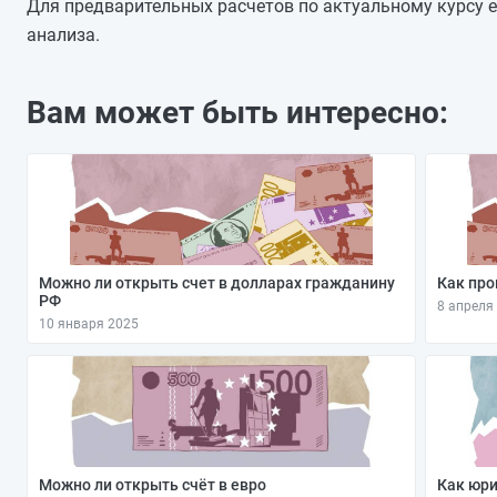
10.01.2026
Для предварительных расчетов по актуальному курсу е
09.01.2026
анализа.
08.01.2026
07.01.2026
Вам может быть интересно:
06.01.2026
05.01.2026
04.01.2026
Можно ли открыть счет в долларах гражданину
Как про
РФ
8 апреля
10 января 2025
Можно ли открыть счёт в евро
Как юри