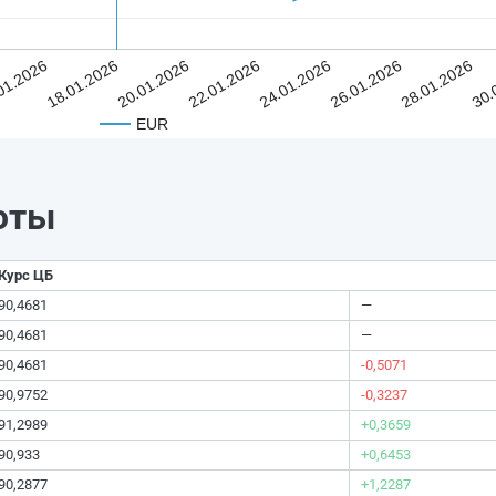
01.2026
18.01.2026
20.01.2026
22.01.2026
24.01.2026
26.01.2026
28.01.2026
30.
EUR
юты
Курс ЦБ
90,4681
—
90,4681
—
90,4681
-0,5071
90,9752
-0,3237
91,2989
+0,3659
90,933
+0,6453
90,2877
+1,2287