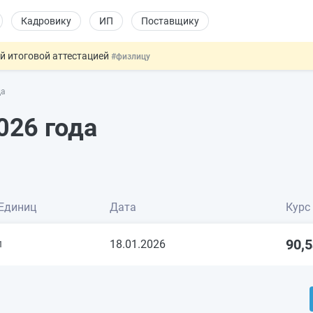
Кадровику
ИП
Поставщику
ой итоговой аттестацией
#физлицу
 силу сегодня
#юристу
да
 лоты электроники в госзакупках
#заказчику
дов физлиц из недружественных стран
#бухгалтеру
026 года
т заменить банковской гарантией
#бухгалтеру
Единиц
Дата
Курс
90,
18.01.2026
1