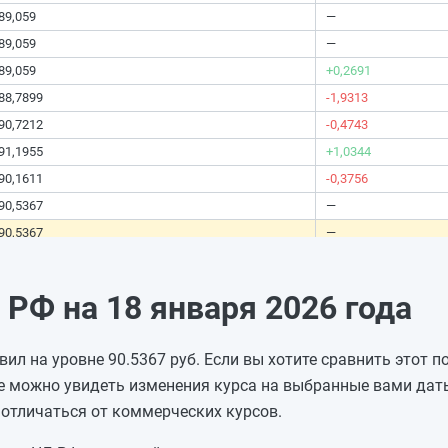
89,059
—
89,059
—
89,059
+0,2691
88,7899
-1,9313
90,7212
-0,4743
91,1955
+1,0344
90,1611
-0,3756
90,5367
—
90,5367
—
90,5367
-1,2757
91,8124
-0,3841
РФ на 18 января 2026 года
92,1965
-0,2009
92,3974
+0,4305
вил на уровне 90.5367 руб. Если вы хотите сравнить этот 
91,9669
-0,127
е можно увидеть изменения курса на выбранные вами даты
92,0939
—
отличаться от коммерческих курсов.
92,0939
—