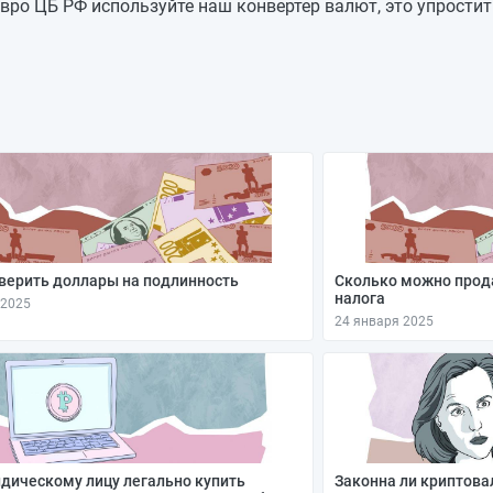
92,0939
—
вро ЦБ РФ используйте наш конвертер валют, это упростит
92,0939
—
92,0939
—
92,0939
—
92,0939
—
92,0939
—
92,0939
—
верить доллары на подлинность
Сколько можно прод
налога
 2025
24 января 2025
дическому лицу легально купить
Законна ли криптова