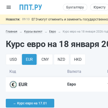
Бухгалтеру
Юристу
Новости:
ЕГЭ могут отменить и заменить государственн
09:13
7 августа: важные документы, вступающие в
00:01
Главная
Курсы валют
Евро
Курс евро на 18 января 2026 го
Минпромторг предложил запретить смешанные
06.08
Подписан указ об отмене спецрежима для вкла
06.08
Курс евро на 18 января 2
Обеспечительный платёж СПОТ могу
06.08
Важно
USD
EUR
CNY
NZD
HKD
Код
Валюта
EUR
Евро
← Курс евро на 17.01