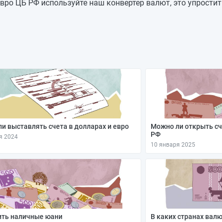
92,3974
+0,4305
вро ЦБ РФ используйте наш конвертер валют, это упростит
91,9669
-0,127
92,0939
—
92,0939
—
92,0939
—
92,0939
—
92,0939
—
и выставлять счета в долларах и евро
Можно ли открыть сч
РФ
я 2024
10 января 2025
ить наличные юани
В каких странах вал