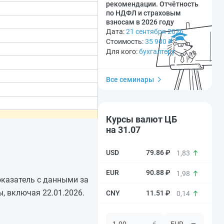
рекомендации. Отчётность
по НДФЛ и страховым
взносам в 2026 году
Дата:
21 сентября 2026
Стоимость:
35 900
₽
Для кого:
бухгалтеру
Все семинары
Курсы валют ЦБ
на 31.07
79.86 ₽
1,83
90.88 ₽
1,98
показатель с данными за
, включая 22.01.2026.
11.51 ₽
0,14
€