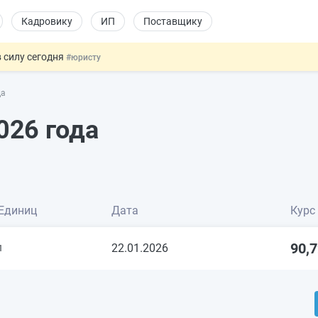
Кадровику
ИП
Поставщику
 силу сегодня
#юристу
долгосрочных сбережений
#бухгалтеру
да
НЖ и гражданство: закон подписан
#физлицу
 на электронные кошельки
#бухгалтеру
026 года
купок по 44-ФЗ
#заказчику
Единиц
Дата
Курс
90,
22.01.2026
1