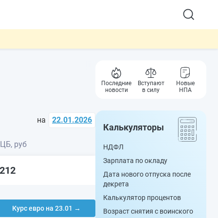
Последние
Вступают
Новые
новости
в силу
НПА
на
22.01.2026
Калькуляторы
 ЦБ, руб
НДФЛ
Зарплата по окладу
7212
Дата нового отпуска после
декрета
Калькулятор процентов
Курс евро на 23.01 →
Возраст снятия с воинского