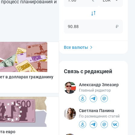
 процесс планирования и
₽
Все валюты
Связь с редакцией
ет в долларах гражданину
Александр Элеазер
Главный редактор
Светлана Панина
По размещению статей
юта евро