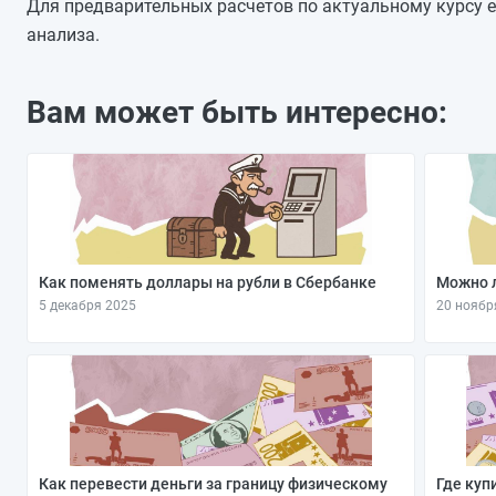
14.01.2026
Для предварительных расчетов по актуальному курсу е
13.01.2026
анализа.
12.01.2026
11.01.2026
Вам может быть интересно:
10.01.2026
09.01.2026
08.01.2026
Как поменять доллары на рубли в Сбербанке
Можно л
5 декабря 2025
20 ноябр
Как перевести деньги за границу физическому
Где куп