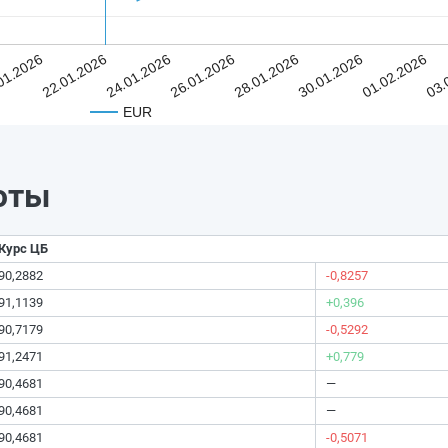
01.2026
22.01.2026
24.01.2026
26.01.2026
28.01.2026
30.01.2026
01.02.2026
03.
EUR
юты
Курс ЦБ
90,2882
-0,8257
91,1139
+0,396
90,7179
-0,5292
91,2471
+0,779
90,4681
—
90,4681
—
90,4681
-0,5071