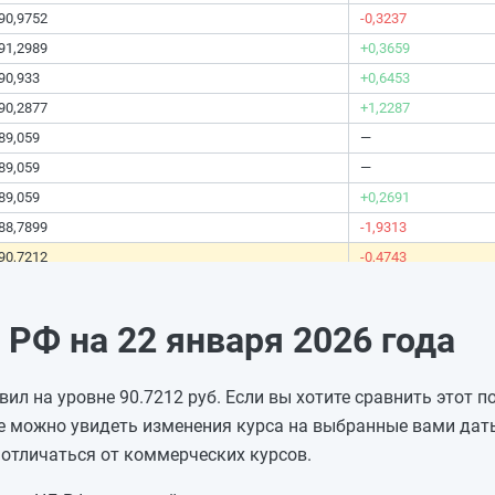
90,9752
-0,3237
91,2989
+0,3659
90,933
+0,6453
90,2877
+1,2287
89,059
—
89,059
—
89,059
+0,2691
88,7899
-1,9313
90,7212
-0,4743
91,1955
+1,0344
90,1611
-0,3756
РФ на 22 января 2026 года
90,5367
—
90,5367
—
вил на уровне 90.7212 руб. Если вы хотите сравнить этот 
90,5367
-1,2757
е можно увидеть изменения курса на выбранные вами даты
91,8124
-0,3841
отличаться от коммерческих курсов.
92,1965
-0,2009