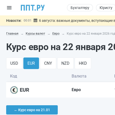
Бухгалтеру
Юристу
Новости:
6 августа: важные документы, вступающие в
00:01
Обновили сообщения НПФ о договорах НПО и 
05.08
Главная
Курсы валют
Евро
Курс евро на 22 января 2026 го
Мигрантам с судимостью запретят получать В
05.08
Систему страхования вкладов распространили
05.08
Курс евро на 22 января 2
Подписан закон об упрощении госза
05.08
Важно
USD
EUR
CNY
NZD
HKD
Код
Валюта
EUR
Евро
← Курс евро на 21.01