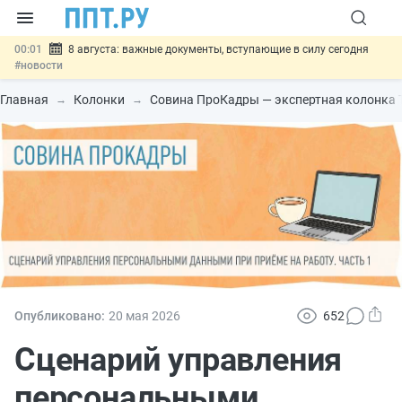
00:01
8 августа: важные документы, вступающие в силу сегодня
#новости
07.08
Подписан закон о блокировке продажи опасных товаров через
«Честный знак»
#новости
Главная
Колонки
Совина ПроКадры — экспертная колонка 
07.08
Дистанционную работу беременных пропишут в ТК РФ
#новости
07.08
Госпошлину за устранение ошибок в документах предлагают
отменить
#новости
07.08
Важно
Разработают единые критерии трудовых и ГПХ-
отношений
#новости
Опубликовано:
20 мая 2026
652
Сценарий управления
персональными