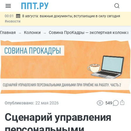
00:01
8 августа: важные документы, вступающие в силу сегодня
#новости
07.08
Подписан закон о блокировке продажи опасных товаров через
«Честный знак»
#новости
Главная
Колонки
Совина ПроКадры — экспертная колонка 
07.08
Дистанционную работу беременных пропишут в ТК РФ
#новости
07.08
Госпошлину за устранение ошибок в документах предлагают
отменить
#новости
07.08
Важно
Разработают единые критерии трудовых и ГПХ-
отношений
#новости
Опубликовано:
22 мая 2026
549
Сценарий управления
персональными