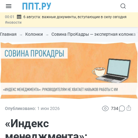
00:01
6 августа: важные документы, вступающие в силу сегодня
#новости
05.08
Обновили сообщения НПФ о договорах НПО и долгосрочных
сбережений
#новости
Главная
Колонки
Совина ПроКадры — экспертная колонка 
05.08
Мигрантам с судимостью запретят получать ВНЖ и
гражданство: закон подписан
#новости
05.08
Систему страхования вкладов распространили на электронные
кошельки
#новости
05.08
Важно
Подписан закон об упрощении госзакупок по 44-ФЗ
#новости
Опубликовано:
1 июн
2026
734
«Индекс
менеджмента»: