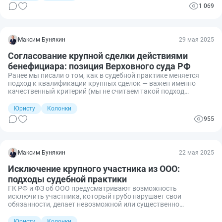
1 069
Максим Бунякин
29 мая 2025
Согласование крупной сделки действиями
бенефициара: позиция Верховного суда РФ
Ранее мы писали о том, как в судебной практике меняется
подход к квалификации крупных сделок — важен именно
качественный критерий (мы не считаем такой подход
оптимальным и корректным с учётом норм законодательства,
но он есть, и это нужно учитывать при анализе сделок).
Юристу
Колонки
955
Максим Бунякин
22 мая 2025
Исключение крупного участника из ООО:
подходы судебной практики
ГК РФ и ФЗ об ООО предусматривают возможность
исключить участника, который грубо нарушает свои
обязанности, делает невозможной или существенно
затрудняет деятельность общества.
Юристу
Колонки