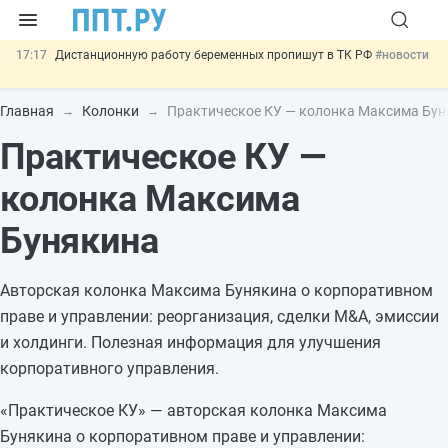
17:17
Дистанционную работу беременных пропишут в ТК РФ
#новости
16:02
Госпошлину за устранение ошибок в документах предлагают
отменить
#новости
Главная
Колонки
Практическое КУ — колонка Максима Бу
15:25
Изменят правила контроля за подрядчиками ИЖС с эскроу-
Практическое КУ —
счетами
#новости
14:44
Минцифры предлагает запретить рассылку смс детям
#новости
колонка Максима
11:31
Важно
Разработают единые критерии трудовых и ГПХ-
отношений
#новости
Бунякина
Авторская колонка Максима Бунякина о корпоративном
праве и управлении: реорганизация, сделки M&A, эмиссии
и холдинги. Полезная информация для улучшения
корпоративного управления.
«Практическое КУ» — авторская колонка Максима
Бунякина о корпоративном праве и управлении: