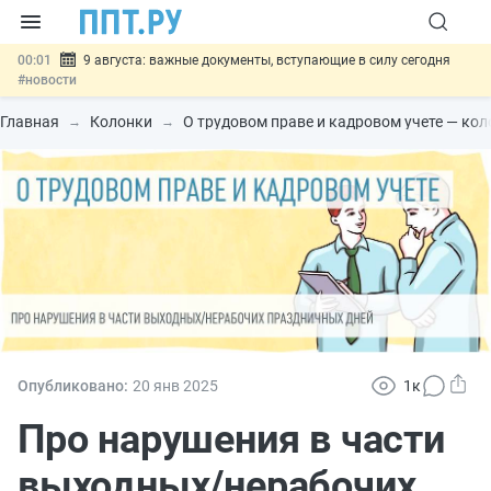
00:01
9 августа: важные документы, вступающие в силу сегодня
#новости
07.08
Подписан закон о блокировке продажи опасных товаров через
«Честный знак»
#новости
Главная
Колонки
О трудовом праве и кадровом учете — ко
07.08
Дистанционную работу беременных пропишут в ТК РФ
#новости
07.08
Госпошлину за устранение ошибок в документах предлагают
отменить
#новости
07.08
Важно
Разработают единые критерии трудовых и ГПХ-
отношений
#новости
Опубликовано:
20 янв
2025
1к
Про нарушения в части
выходных/нерабочих