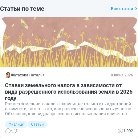
Статьи по теме
Все статьи
Фатахова Наталья
8 июня 2026
Ставки земельного налога в зависимости от
вида разрешенного использования земли в 2026
году
Размер земельного налога зависит не только от кадастровой
стоимости, но и от того, как разрешено использовать участок.
Объясняю, как вид разрешенного использования влияет на
ставку, как найти нужный закон в своем регионе и рассчитать
налог для земли под домом, дачей или офисом.
Физлицу
Статьи
1 992