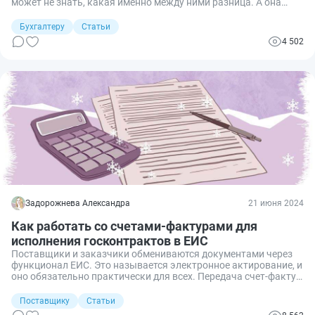
может не знать, какая именно между ними разница. А она
есть, и существенная! Я работала с обоими первичными
документами и точно знаю, для каких целей каждый из них
Бухгалтеру
Статьи
используется.
4 502
Задорожнева Александра
21 июня 2024
Как работать со счетами-фактурами для
исполнения госконтрактов в ЕИС
Поставщики и заказчики обмениваются документами через
функционал ЕИС. Это называется электронное актирование, и
оно обязательно практически для всех. Передача счет-фактур
по госзакупке проводится в особом порядке.
Поставщику
Статьи