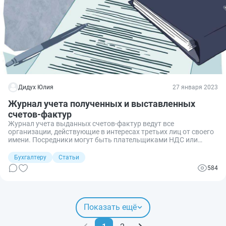
Дидух Юлия
27 января 2023
Журнал учета полученных и выставленных
счетов-фактур
Журнал учета выданных счетов-фактур ведут все
организации, действующие в интересах третьих лиц от своего
имени. Посредники могут быть плательщиками НДС или
просто налоговыми агентами, но по итогам каждого квартала
они обязаны отправить электронный журнал в ИФНС.
Бухгалтеру
Статьи
584
Показать ещё