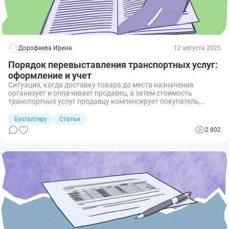
Дорофеева Ирина
12 августа 2025
Порядок перевыставления транспортных услуг:
оформление и учет
Ситуация, когда доставку товара до места назначения
организует и оплачивает продавец, а затем стоимость
транспортных услуг продавцу компенсирует покупатель,
достаточна распространена. Расскажем, как работает и как
правильно оформить перевыставление услуг по доставке
Бухгалтеру
Статьи
товара.
2 802