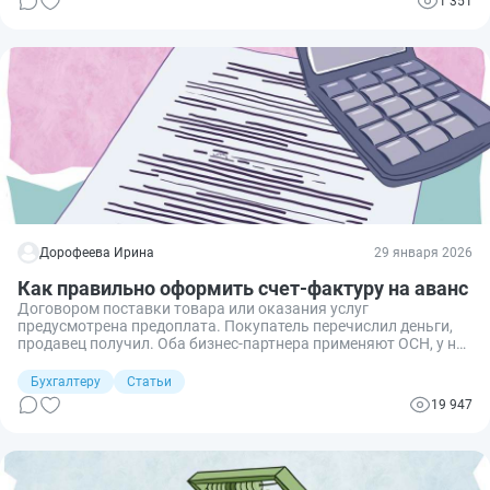
1 351
Дорофеева Ирина
29 января 2026
Как правильно оформить счет-фактуру на аванс
Договором поставки товара или оказания услуг
предусмотрена предоплата. Покупатель перечислил деньги,
продавец получил. Оба бизнес-партнера применяют ОСН, у них
возникла необходимость учета НДС. Сегодня расскажем об
особенностях оформления счета-фактуры на аванс.
Бухгалтеру
Статьи
19 947