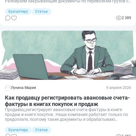
Разбираем закрывающие документы по перевозкам грузов с
учетом изменений 2026 года.
Бухгалтеру
Статьи
2 389
Лунина Мария
9 апреля 2026
Как продавцу регистрировать авансовые счета-
фактуры в книгах покупок и продаж
Продавец регистрирует авансовые счета-фактуры в книге
продаж и книге покупок. Наша компания работает только по
предоплате, поэтому такие документы я обрабатываю
регулярно. Покажу, как правильно регистрировать
авансовый документ и в каком периоде его отражать.
Бухгалтеру
Статьи