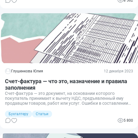
8 562
Глушенкова Юлия
12 декабря 2023
Счет-фактура — что это, назначение и правила
заполнения
Счет-фактура — это документ, на основании которого
покупатель принимает к вычету НДС, предъявленный ему
продавцом товаров, работ или услуг. Ошибки в составлении
приведут к проблемам с возмещением НДС. Рассказываем,
как правильно заполнить документ, и показываем образец
Бухгалтеру
Статьи
заполнения.
5 800