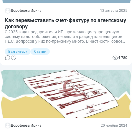
Дорофеева Ирина
12 августа 2025
Как перевыставить счет-фактуру по агентскому
договору
С 2025 года предприятия и ИП, применяющие упрощенную
систему налогообложения, перешли в разряд плательщиков
НДС. Вопросов у них по-прежнему много. В частности, совсем
недавно мне задали вот такой: как перевыставить счет-
фактуру, если агент действует от своего имени, но в интересах
Бухгалтеру
Статьи
и за счет принципала? Рассказываем.
4 780
Дорофеева Ирина
20 ноября 2024