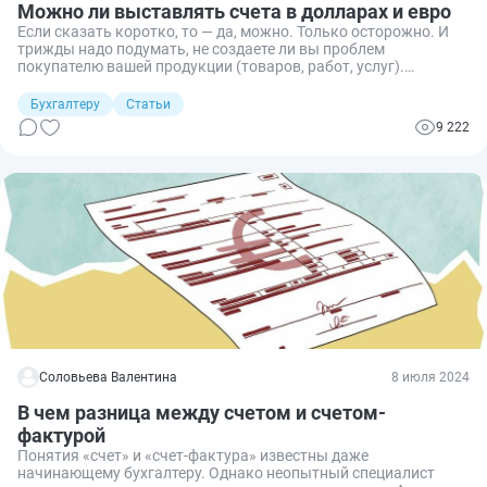
Можно ли выставлять счета в долларах и евро
Если сказать коротко, то — да, можно. Только осторожно. И
трижды надо подумать, не создаете ли вы проблем
покупателю вашей продукции (товаров, работ, услуг).
Расскажу, почему не надо увлекаться выставлением счетов в
долларах и евро, а еще приведу примеры ситуаций, когда это
Бухгалтеру
Статьи
сделать необходимо. Ну и, конечно, разберемся со счетами-
9 222
фактурами.
Соловьева Валентина
8 июля 2024
В чем разница между счетом и счетом-
фактурой
Понятия «счет» и «счет-фактура» известны даже
начинающему бухгалтеру. Однако неопытный специалист