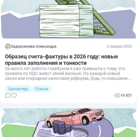
Задорожнева Александра
2 января 2026
Образец счета-фактуры в 2026 году: новые
правила заполнения и тонкости
За много лет работы главбухом я уже привыкла к тому, что
правила по НДС живут своей жизнью. Но каждый новый
закон или очередная налоговая реформа, будь то повышение
ставки или изменение в порядке заполнения счета-фактуры,
до сих пор приводят в шок. Ведь это не только новые правила,
Бухгалтеру
Статьи
но и постоянная перепроверка всех расчетов, тестирование
16 831
обновлений ПО и тревожное ожидание, не пропустили ли мы
что-то важное в квартальной декларации. Чтобы помочь
коллегам — как начинающим, так и опытным бухгалтерам —
подготовила подробную инструкцию по работе со счетом-
фактурой.