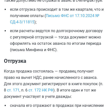
Также допустимо не отражать аванс в счете-фактуре:
если отгрузка происходит в том же квартале, что и
получение оплаты (
Письмо ФНС от 17.10.2024 №
СД-4-3/11815
);
если расчеты ведутся по долгосрочному договору
с регулярной отгрузкой — тогда документ можно
оформлять на остаток аванса по итогам периода
(письма Минфина и ФНС).
Отгрузка
Когда продажа состоялась — продавец получает
право на вычет НДС, ранее начисленного с аванса.
Для этого документ регистрируют в книге покупок (п.
8
ст. 171
, п. 6
ст. 172 НК РФ
). В итоге один и тот же
документ участвует в учете дважды:
сначала его отражают в продажах при начислении