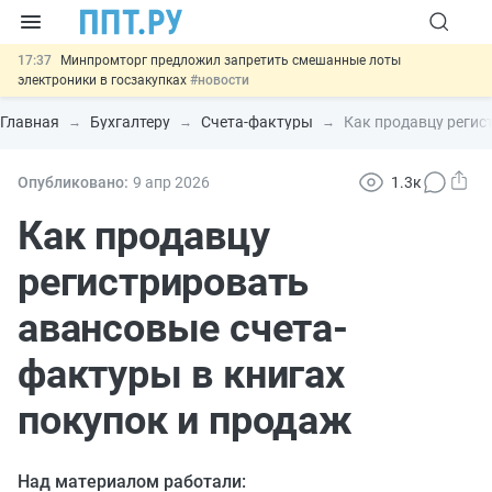
17:37
Минпромторг предложил запретить смешанные лоты
электроники в госзакупках
#новости
17:13
Подписан указ об отмене спецрежима для вкладов физлиц из
недружественных стран
#новости
Главная
Бухгалтеру
Счета-фактуры
Как продавцу регис
16:30
Возврат денег за риелторские услуги при недействительных
сделках: инициатива
#новости
15:51
МВД запускает автоматическое аннулирование патента
Опубликовано:
9 апр
2026
1.3к
иностранцев за неуплату НДФЛ
#новости
13:48
Важно
Обеспечительный платёж СПОТ могут заменить
Как продавцу
банковской гарантией
#новости
регистрировать
авансовые счета-
фактуры в книгах
покупок и продаж
Над материалом работали: