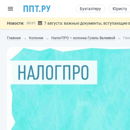
Бухгалтеру
Юристу
Новости:
7 августа: важные документы, вступающие в
00:01
Минпромторг предложил запретить смешанные
06.08
Главная
Колонки
НалогПРО — колонка Гузель Валеевой
Гип
Подписан указ об отмене спецрежима для вкла
06.08
Возврат денег за риелторские услуги при неде
06.08
Обеспечительный платёж СПОТ могу
06.08
Важно