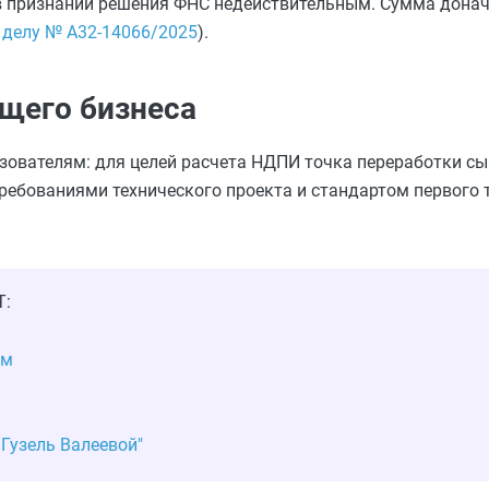
 в признании решения ФНС недействительным. Сумма донач
о делу № А32-14066/2025
).
щего бизнеса
ователям: для целей расчета НДПИ точка переработки сы
требованиями технического проекта и стандартом первого 
Т:
ам
Гузель Валеевой"