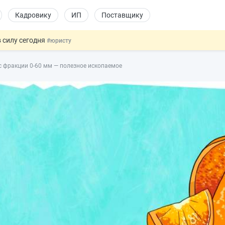
Кадровику
ИП
Поставщику
 силу сегодня
#юристу
 лоты электроники в госзакупках
#заказчику
с фракции 0-60 мм — полезное ископаемое
дов физлиц из недружественных стран
#бухгалтеру
йствительных сделках: инициатива
#юристу
т заменить банковской гарантией
#бухгалтеру