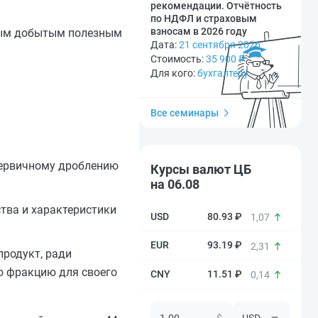
рекомендации. Отчётность
по НДФЛ и страховым
взносам в 2026 году
чным добытым полезным
Дата:
21 сентября 2026
Стоимость:
35 900
₽
Для кого:
бухгалтеру
Все семинары
первичному дроблению
Курсы валют ЦБ
на 06.08
тва и характеристики
80.93 ₽
1,07
93.19 ₽
2,31
продукт, ради
ю фракцию для своего
11.51 ₽
0,14
$