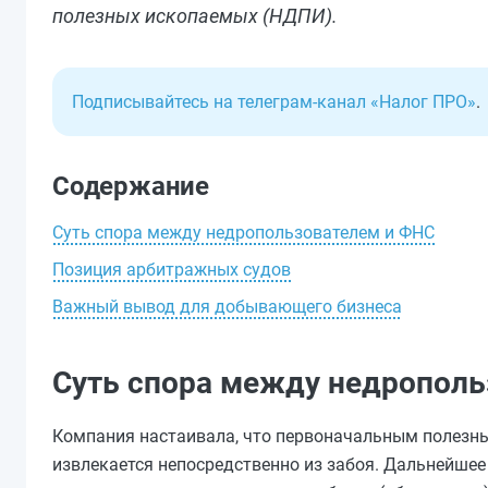
полезных ископаемых (НДПИ).
Подписывайтесь на телеграм-канал «Налог ПРО»
.
Содержание
Суть спора между недропользователем и ФНС
Позиция арбитражных судов
Важный вывод для добывающего бизнеса
Суть спора между недрополь
Компания настаивала, что первоначальным полезн
извлекается непосредственно из забоя. Дальнейше