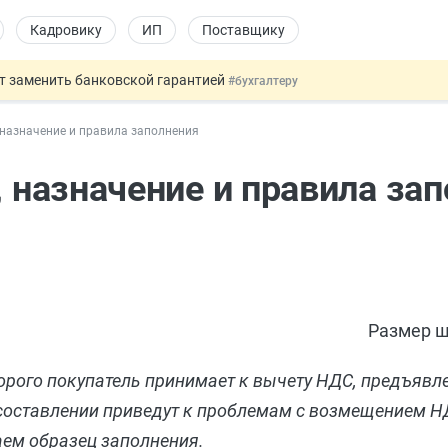
Кадровику
ИП
Поставщику
т заменить банковской гарантией
#бухгалтеру
оект направлен в Правительство
#юристу
, назначение и правила заполнения
ката и декларации о соответствии
#юристу
 профрисков
#кадровику
, назначение и правила за
давать скидку
#физлицу
Размер ш
торого покупатель принимает к вычету НДС, предъявл
в составлении приведут к проблемам с возмещением 
аем образец заполнения.