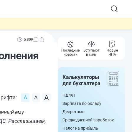
5 809
Последние
Вступают
Новые
полнения
новости
в силу
НПА
Калькуляторы
для бухгалтера
НДФЛ
рифта:
Зарплата по окладу
енный ему
Декретные
Среднедневной заработок
НДС. Рассказываем,
Налог на прибыль