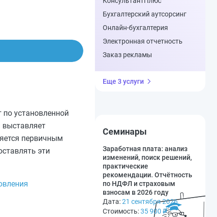
КонсультантПлюс
Бухгалтерский аутсорсинг
Онлайн-бухгалтерия
Электронная отчетность
Заказ рекламы
Еще 3 услуги
 по установленной
и выставляет
Семинары
ляется первичным
Заработная плата: анализ
оставлять эти
изменений, поиск решений,
практические
рекомендации. Отчётность
овления
по НДФЛ и страховым
взносам в 2026 году
Дата:
21 сентября 2026
Стоимость:
35 900
₽