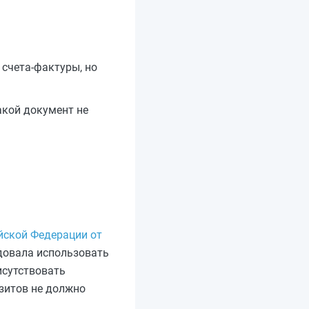
 счета-фактуры, но
акой документ не
йской Федерации от
ндовала использовать
исутствовать
зитов не должно