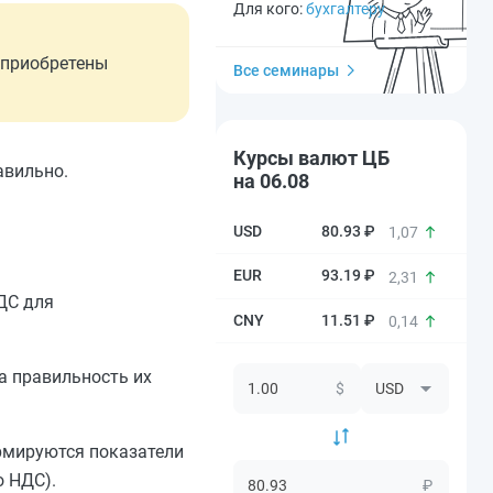
Для кого:
бухгалтеру
 приобретены
Все семинары
Курсы валют ЦБ
авильно.
на 06.08
80.93 ₽
1,07
93.19 ₽
2,31
ДС для
11.51 ₽
0,14
а правильность их
$
ормируются показатели
о НДС).
₽