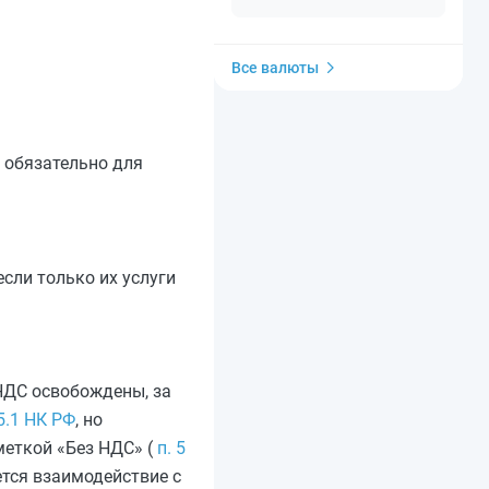
Все валюты
 обязательно для
сли только их услуги
НДС освобождены, за
5.1 НК РФ
, но
меткой «Без НДС» (
п. 5
ется взаимодействие с