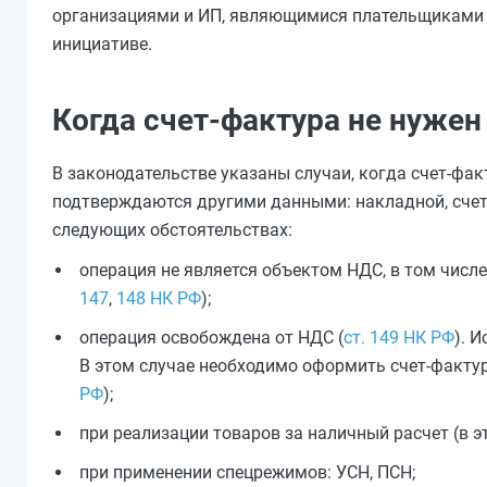
организациями и ИП, являющимися плательщиками Н
инициативе.
Когда счет-фактура не нужен
В законодательстве указаны случаи, когда счет-фа
подтверждаются другими данными: накладной, счето
следующих обстоятельствах:
операция не является объектом НДС, в том числе 
147
,
148 НК РФ
);
операция освобождена от НДС (
ст. 149 НК РФ
). 
В этом случае необходимо оформить счет-фактуру,
РФ
);
при реализации товаров за наличный расчет (в э
при применении спецрежимов: УСН, ПСН;