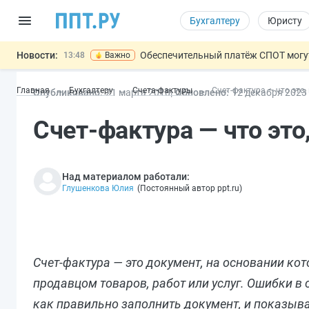
Бухгалтеру
Юристу
Новости:
Обеспечительный платёж СПОТ могу
13:48
Важно
Защита от сталкинга: доработанный законопр
12:17
Главная
Бухгалтеру
Счета-фактуры
Счет-фактура — что это
Опубликовано:
21 мар
та
2018
Обновлено:
12 дек
абря
2023
Минпромторг предлагает новые формы сертифи
11:23
Риск атак БПЛА можно учитывать при оценке
10:09
Счет-фактура — что это
На оплату эвакуации автомобиля предложили 
14:21
Над материалом работали:
Глушенкова Юлия
(
Постоянный автор ppt.ru
)
Счет-фактура — это документ, на основании ко
продавцом товаров, работ или услуг. Ошибки 
как правильно заполнить документ, и показыв