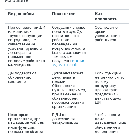
исправить.
Вид ошибки
Пояснение
Как
исправить
При обновлении ДИ
Сотрудник вправе
Соблюдайте
изменились
подать в суд. Суд
сроки
трудовые функции
посчитает, что
уведомления
сотрудника, т.е.
работник
работников
существенные
переведен на
условия трудового
новую должность
договора, но
без его согласия и
письменное
тем самым
согласие работника
нарушены
статьи
не получили
72
,
72.1 ТК РФ
ДИ подвергают
Документ может
Если функции
обновлению
действовать
не меняются, то
ежегодно
годами.
новому
Обновления
сотруднику
нужны, например,
правомерно
при изменении
предложить
обязанностей,
действующую
переименовании
ДИ
организации
Некоторые
В ДИ не
Чтобы внести
организации, при
допускается
даже
изменении той или
зачеркивание
незначительные
иной функции,
обновления и
положение об этой
дополнения,