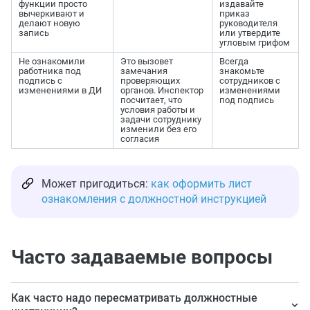
функции просто
издавайте
вычеркивают и
приказ
делают новую
руководителя
запись
или утвердите
угловым грифом
Не ознакомили
Это вызовет
Всегда
работника под
замечания
знакомьте
подпись с
проверяющих
сотрудников с
изменениями в ДИ
органов. Инспектор
изменениями
посчитает, что
под подпись
условия работы и
задачи сотруднику
изменили без его
согласия
Может пригодиться:
как оформить лист
ознакомления с должностной инструкцией
Часто задаваемые вопросы
Как часто надо пересматривать должностные