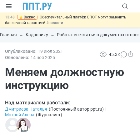
13:48
Важно
Обеспечительный платёж СПОТ могут заменить
банковской гарантией
#новости
12:17
Защита от сталкинга: доработанный законопроект направлен в
Правительство
#новости
Главная
Кадровику
Работа: все статьи о документах относ
11:23
Минпромторг предлагает новые формы сертификата и
декларации о соответствии
#новости
10:09
Опубликовано:
Риск атак БПЛА можно учитывать при оценке профрисков
19 июл
2021
45.3к
#новости
Обновлено:
14 ноя
2025
14:21
На оплату эвакуации автомобиля предложили давать скидку
#новости
Меняем должностную
инструкцию
Над материалом работали:
Дмитриева Наталья
(
Постоянный автор ppt.ru
)
|
Мотрой Алена
(
Журналист
)