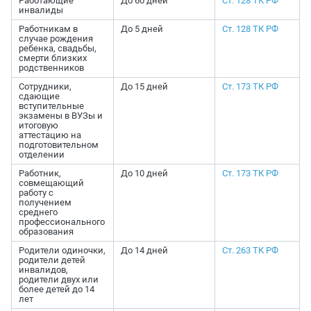
Работающие
До 60 дней
Ст. 128 ТК РФ
инвалиды
Работникам в
До 5 дней
Ст. 128 ТК РФ
случае рождения
ребенка, свадьбы,
смерти близких
родственников
Сотрудники,
До 15 дней
Ст. 173 ТК РФ
сдающие
вступительные
экзамены в ВУЗы и
итоговую
аттестацию на
подготовительном
отделении
Работник,
До 10 дней
Ст. 173 ТК РФ
совмещающий
работу с
получением
среднего
профессионального
образования
Родители одиночки,
До 14 дней
Ст. 263 ТК РФ
родители детей
инвалидов,
родители двух или
более детей до 14
лет