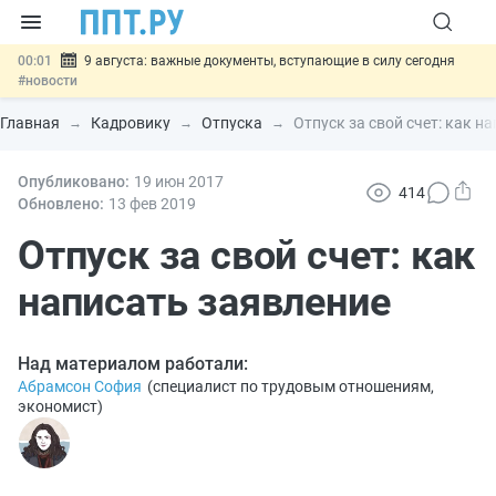
00:01
9 августа: важные документы, вступающие в силу сегодня
#новости
07.08
Подписан закон о блокировке продажи опасных товаров через
«Честный знак»
#новости
Главная
Кадровику
Отпуска
Отпуск за свой счет: как н
07.08
Дистанционную работу беременных пропишут в ТК РФ
#новости
07.08
Опубликовано:
Госпошлину за устранение ошибок в документах предлагают
19 июн
2017
414
отменить
#новости
Обновлено:
13 фев
2019
07.08
Важно
Разработают единые критерии трудовых и ГПХ-
отношений
Отпуск за свой счет: как
#новости
написать заявление
Над материалом работали:
Абрамсон София
(
специалист по трудовым отношениям,
экономист
)