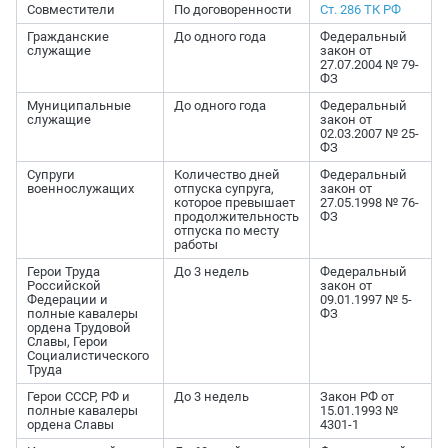
Совместители
По договоренности
Ст. 286 ТК РФ
Гражданские
До одного года
Федеральный
служащие
закон от
27.07.2004 № 79-
ФЗ
Муниципальные
До одного года
Федеральный
служащие
закон от
02.03.2007 № 25-
ФЗ
Супруги
Количество дней
Федеральный
военнослужащих
отпуска супруга,
закон от
которое превышает
27.05.1998 № 76-
продолжительность
ФЗ
отпуска по месту
работы
Герои Труда
До 3 недель
Федеральный
Российской
закон от
Федерации и
09.01.1997 № 5-
полные кавалеры
ФЗ
ордена Трудовой
Славы, Герои
Социалистического
Труда
Герои СССР, РФ и
До 3 недель
Закон РФ от
полные кавалеры
15.01.1993 №
ордена Славы
4301-1