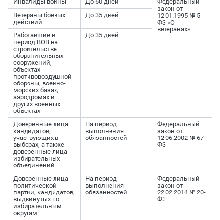
Инвалиды войны
До 60 дней
Федеральный
закон от
Ветераны боевых
До 35 дней
12.01.1995 № 5-
действий
ФЗ «О
ветеранах»
Работавшие в
До 35 дней
период ВОВ на
строительстве
оборонительных
сооружений,
объектах
противовоздушной
обороны, военно-
морских базах,
аэродромах и
других военных
объектах
Доверенные лица
На период
Федеральный
кандидатов,
выполнения
закон от
участвующих в
обязанностей
12.06.2002 № 67-
выборах, а также
ФЗ
доверенные лица
избирательных
объединений
Доверенные лица
На период
Федеральный
политической
выполнения
закон от
партии, кандидатов,
обязанностей
22.02.2014 № 20-
выдвинутых по
ФЗ
избирательным
округам