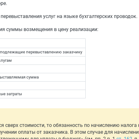
ре.
перевыставления услуг на языке бухгалтерских проводок.
ия суммы возмещения в цену реализации:
и, подлежащие перевыставлению заказчику
слугам
выставляемая сумма
ные затраты
 сверх стоимости, то обязанность по начислению налога
лучении оплаты от заказчика. В этом случае для начислени
тложенному для уплаты в бюджет» (см. пп. 2 п. 1
ст. 162
, п