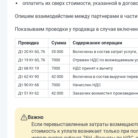
оплатить их сверх стоимости, указанной в догово
Опишем взаимодействие между партнерами в части 
Показываем проводки у продавца в случае включен
Проводка
Сумма
Содержание операции
Дт 20 Кт 60, 76
35 000
Включены в состав затрат услуг
Дт 19 Кт 60, 76
7000
Отражен НДС по возмещаемым у
Дт 68 Кт 19
7000
НДС принят к вычету
Дт 62 Кт 90
42 000
Включена в состав выручки пере
Дт 90 Кт 68
7000
Начислен НДС
Дт 51 Кт 62
42 000
Заказчик возместил произведен
Важно
Если перевыставленные затраты возмещаются
стоимость к уплате возникает только при по
используется субсчет 76Н «Расчеты по НДС, о