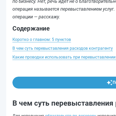
по бизнесу. Нет, речь идет не о благотворите
операция называется перевыставлением услуг.
операции — расскажу.
Содержание
Коротко о главном: 5 пунктов
В чем суть перевыставления расходов контрагенту
Какие проводки использовать при перевыставлении
П
В чем суть перевыставления 
Для исполнения
обязательств по договору
исполнит