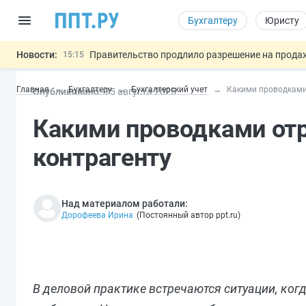
Бухгалтеру
Юристу
Новости:
Правительство продлило разрешение на продажу
15:15
На оплату эвакуации автомобиля предложили 
14:21
Главная
Бухгалтеру
Бухгалтерский учет
Какими проводками
Опубликовано:
25 авг
уста
2025
Обеспечительный платёж СПОТ могу
13:48
Важно
Защита от сталкинга: доработанный законопр
12:17
Какими проводками от
МВД запускает автоматическое аннулирование
15:51
контрагенту
Над материалом работали:
Дорофеева Ирина
(
Постоянный автор ppt.ru
)
В деловой практике встречаются ситуации, ког