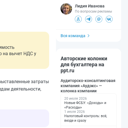
Лидия Иванова
По вопросам рекламы
Вся команда
оимость
о на вычет НДС у
Авторские колонки
для бухгалтера на
ppt.ru
Аудиторско-консалтинговая
евыставленные затраты
компания «Аудэкс» —
идам деятельности,
колонка компании
20 июля 2026
Новые ФСБУ: «Доходы» и
«Расходы»
1 июля 2026
Налоговый контроль: всё,
везде и сразу