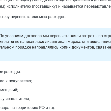
м) исполнителю (поставщику) и называется перевыставле
актеру перевыставляемых расходов.
 По условиям договора мы перевыставляли затраты по ст
ыплаты не начислялась лизинговая маржа, они выделялис
тельном порядке направлялись копии документов, связанн
ие расходы:
ка к покупателю;
омещений;
 у исполнителя;
вара на территорию РФ и т.д.