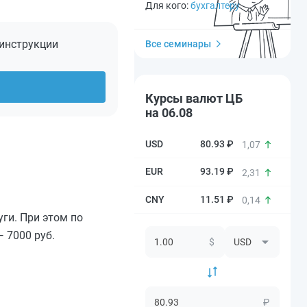
Для кого:
бухгалтеру
 инструкции
Все семинары
Курсы валют ЦБ
на 06.08
80.93 ₽
1,07
93.19 ₽
2,31
11.51 ₽
0,14
уги. При этом по
 7000 руб.
$
₽