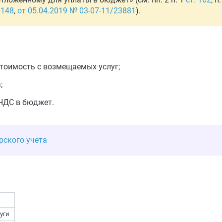
8148
,
от 05.04.2019 № 03-07-11/23881
).
стоимость с возмещаемых услуг;
;
 НДС в бюджет.
рского учета
уги