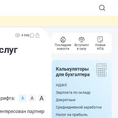
4 946
Последние
Вступают
Новые
слуг
новости
в силу
НПА
Калькуляторы
для бухгалтера
НДФЛ
Зарплата по окладу
рифта:
Декретные
Среднедневной заработок
интересован партнер
Налог на прибыль