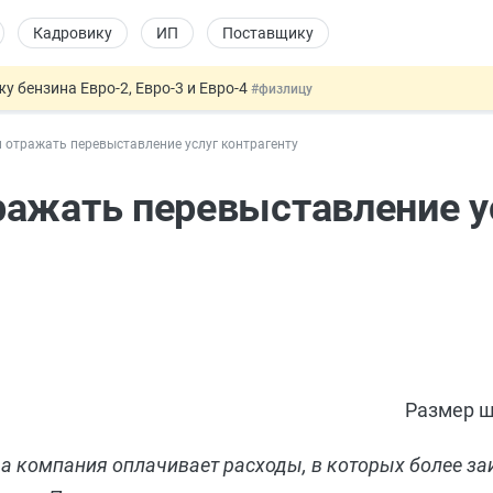
Кадровику
ИП
Поставщику
 бензина Евро-2, Евро-3 и Евро-4
#физлицу
давать скидку
#физлицу
 отражать перевыставление услуг контрагенту
т заменить банковской гарантией
#бухгалтеру
оект направлен в Правительство
#юристу
ражать перевыставление у
 патента иностранцев за неуплату НДФЛ
#кадровику
Размер ш
да компания оплачивает расходы, в которых более за