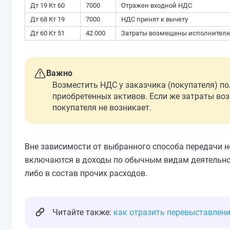
Дт 19 Кт 60
7000
Отражен входной НДС
Дт 68 Кт 19
7000
НДС принят к вычету
Дт 60 Кт 51
42 000
Затраты возмещены исполнител
Важно
Возместить НДС у заказчика (покупателя) п
приобретенных активов. Если же затраты воз
покупателя не возникает.
Вне зависимости от выбранного способа передачи н
включаются в доходы по обычным видам деятельнос
либо в состав прочих расходов.
Читайте также:
как отразить перевыставление