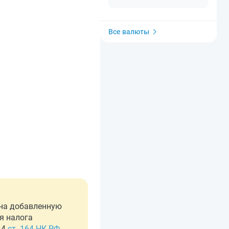
Все валюты
 на добавленную
я налога
. 4
ст. 164 НК РФ
,