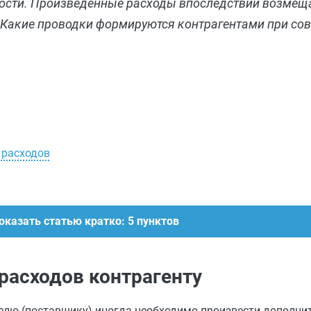
льности. Произведенные расходы впоследствии возмещ
 Какие проводки формируются контрагентами при со
 расходов
оказать статью кратко: 5 пунктов
расходов контрагенту
елю (поставщику) иногда необходимо произвести дополни