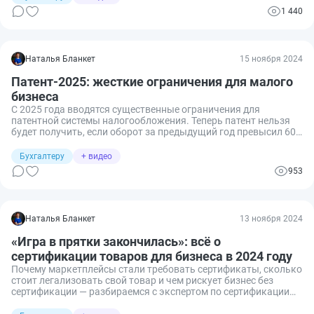
рассматриваем варианты решения проблемы.
1 440
Наталья Бланкет
15 ноября 2024
Патент-2025: жесткие ограничения для малого
бизнеса
С 2025 года вводятся существенные ограничения для
патентной системы налогообложения. Теперь патент нельзя
будет получить, если оборот за предыдущий год превысил 60
млн рублей. Более того, при превышении этого лимита в
текущем году придется пересчитать патент задним числом.
Бухгалтеру
+ видео
Разбираемся в деталях важных изменений в налоговом
953
законодательстве и их последствиях для предпринимателей.
Наталья Бланкет
13 ноября 2024
«Игра в прятки закончилась»: всё о
сертификации товаров для бизнеса в 2024 году
Почему маркетплейсы стали требовать сертификаты, сколько
стоит легализовать свой товар и чем рискует бизнес без
сертификации — разбираемся с экспертом по сертификации
товаров Софьей Букловой, имеющей 10-летний опыт работы в