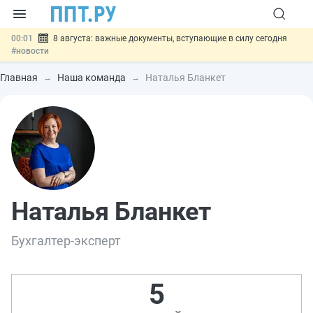
00:01
8 августа: важные документы, вступающие в силу сегодня
#новости
07.08
Подписан закон о блокировке продажи опасных товаров через
«Честный знак»
#новости
Главная
Наша команда
Наталья Бланкет
07.08
Дистанционную работу беременных пропишут в ТК РФ
#новости
07.08
Госпошлину за устранение ошибок в документах предлагают
отменить
#новости
07.08
Важно
Разработают единые критерии трудовых и ГПХ-
отношений
#новости
Наталья Бланкет
Бухгалтер-эксперт
5