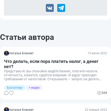
Статьи автора
Наталья Бланкет
19 июня 2025
Что делать, если пора платить налог, а денег
нет?
Представьте: вы спокойно ведёте бизнес, платите налоги,
отчётность, кажется, сдаётся вовремя. И вдруг приходит
требование от налоговой. Открываете — запрос на десять
страниц, формулировки сложны даже для юриста, а срок
ответа — пять рабочих дней. Что делать, куда бежать, кто
Бухгалтеру
+ видео
отвечает, чем это грозит?
539
Наталья Бланкет
22 января 2025