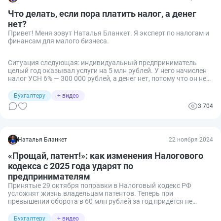
Что делать, если пора платить налог, а денег
нет?
Привет! Меня зовут Наталья Бланкет. Я эксперт по налогам и
финансам для малого бизнеса.
Ситуация следующая: индивидуальный предприниматель
целый год оказывал услуги на 5 млн рублей. У него начислен
налог УСН 6% — 300 000 рублей, а денег нет, потому что он не
откладывал и не платил в течение года совсем, то есть ноль.
Конечно, ситуация интересная, но что с этим делать? Можно
Бухгалтеру
+ видео
ли здесь получить рассрочку — спрашивает меня
3 704
предприниматель.
Наталья Бланкет
22 ноября 2024
«Прощай, патент!»: как изменения Налогового
кодекса с 2025 года ударят по
предпринимателям
Принятые 29 октября поправки в Налоговый кодекс РФ
усложнят жизнь владельцам патентов. Теперь при
превышении оборота в 60 млн рублей за год придётся не
только отказаться от патента, но и пересчитать налоги по
УСН с начала года. Разбираемся в деталях изменений и
Бухгалтеру
+ видео