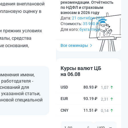
рекомендации. Отчётность
ведения внеплановой
по НДФЛ и страховым
еплановую оценку в
взносам в 2026 году
Дата:
21 сентября 2026
Стоимость:
35 900
₽
Для кого:
бухгалтеру
и прежних условиях
иалы, средства
ые основания,
Все семинары
Курсы валют ЦБ
на 06.08
зменения имени,
 работодателя -
оснований для
80.93 ₽
1,07
 указанной статьи,
93.19 ₽
2,31
ановой специальной
11.51 ₽
0,14
$