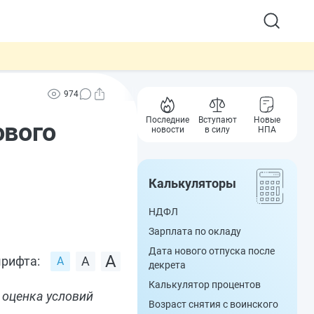
974
Последние
Вступают
Новые
ового
новости
в силу
НПА
Калькуляторы
НДФЛ
Зарплата по окладу
Дата нового отпуска после
рифта:
декрета
Калькулятор процентов
 оценка условий
Возраст снятия с воинского