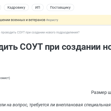
Кадровику
ИП
Поставщику
ошении военных и ветеранов
#юристу
в видеоиграх
#физлицу
 проводить СОУТ при создании нового подразделения?
ой итоговой аттестацией
#физлицу
 силу сегодня
#юристу
дить СОУТ при создании н
т заменить банковской гарантией
#бухгалтеру
номист
)
Размер ш
и на вопрос, требуется ли внеплановая специальная