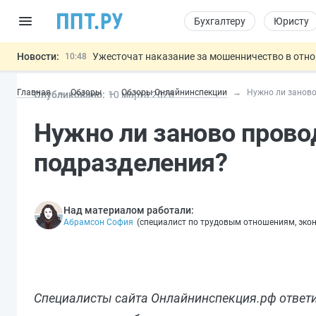
Бухгалтеру
Юристу
Новости:
Ужесточат наказание за мошенничество в отн
10:48
Введут маркировку и идентификацию игроков 
10:00
Главная
Обзоры
Обзоры Онлайнинспекции
Нужно ли заново
Опубликовано:
10 мар
та
2026
ЕГЭ могут отменить и заменить государственн
09:13
7 августа: важные документы, вступающие в
00:01
Нужно ли заново прово
Обеспечительный платёж СПОТ могу
06.08
Важно
подразделения?
Над материалом работали:
Абрамсон София
(
специалист по трудовым отношениям, эко
Специалисты сайта Онлайнинспекция.рф ответил