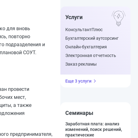
Услуги
ько для вновь
КонсультантПлюс
сь, повторно
Бухгалтерский аутсорсинг
го подразделения и
Онлайн-бухгалтерия
плановой СОУТ.
Электронная отчетность
Заказ рекламы
Еще 3 услуги
зан провести
бочих мест,
щиты, а также
Семинары
редложения
Заработная плата: анализ
изменений, поиск решений,
ного предпринимателя,
практические