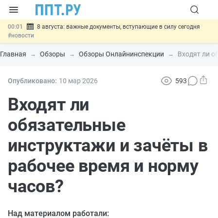
00:01
8 августа: важные документы, вступающие в силу сегодня
#новости
07.08
Подписан закон о блокировке продажи опасных товаров через
«Честный знак»
#новости
Главная
Обзоры
Обзоры Онлайнинспекции
Входят ли о
07.08
Дистанционную работу беременных пропишут в ТК РФ
#новости
07.08
Госпошлину за устранение ошибок в документах предлагают
Опубликовано:
10 мар
2026
593
отменить
#новости
07.08
Важно
Разработают единые критерии трудовых и ГПХ-
Входят ли
отношений
#новости
обязательные
инструктажи и зачёты в
рабочее время и норму
часов?
Над материалом работали: