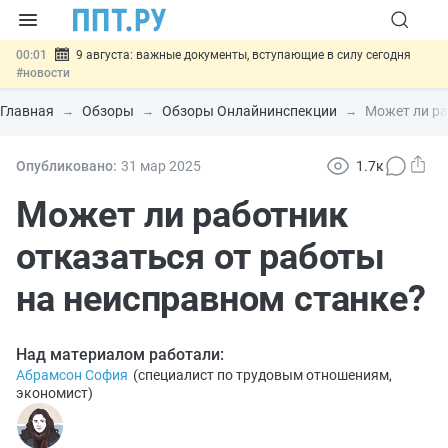
00:01
9 августа: важные документы, вступающие в силу сегодня
#новости
07.08
Подписан закон о блокировке продажи опасных товаров через
«Честный знак»
#новости
Главная
Обзоры
Обзоры Онлайнинспекции
Может ли ра
07.08
Дистанционную работу беременных пропишут в ТК РФ
#новости
07.08
Госпошлину за устранение ошибок в документах предлагают
Опубликовано:
31 мар
2025
1.7к
отменить
#новости
07.08
Важно
Разработают единые критерии трудовых и ГПХ-
Может ли работник
отношений
#новости
отказаться от работы
на неисправном станке?
Над материалом работали:
Абрамсон София
(
специалист по трудовым отношениям,
экономист
)