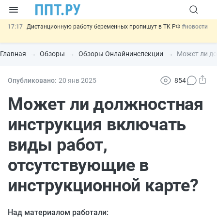
17:17
Дистанционную работу беременных пропишут в ТК РФ
#новости
16:02
Госпошлину за устранение ошибок в документах предлагают
отменить
#новости
Главная
Обзоры
Обзоры Онлайнинспекции
Может ли до
15:25
Изменят правила контроля за подрядчиками ИЖС с эскроу-
счетами
#новости
14:44
Минцифры предлагает запретить рассылку смс детям
#новости
Опубликовано:
20 янв
2025
854
11:31
Важно
Разработают единые критерии трудовых и ГПХ-
Может ли должностная
отношений
#новости
инструкция включать
виды работ,
отсутствующие в
инструкционной карте?
Над материалом работали: