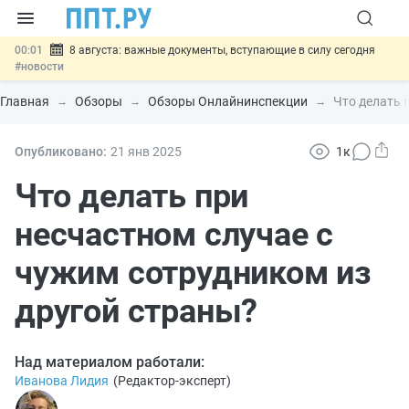
00:01
8 августа: важные документы, вступающие в силу сегодня
#новости
07.08
Подписан закон о блокировке продажи опасных товаров через
«Честный знак»
#новости
Главная
Обзоры
Обзоры Онлайнинспекции
Что делать 
07.08
Дистанционную работу беременных пропишут в ТК РФ
#новости
07.08
Госпошлину за устранение ошибок в документах предлагают
Опубликовано:
21 янв
2025
1к
отменить
#новости
07.08
Важно
Разработают единые критерии трудовых и ГПХ-
Что делать при
отношений
#новости
несчастном случае с
чужим сотрудником из
другой страны?
Над материалом работали:
Иванова Лидия
(
Редактор-эксперт
)