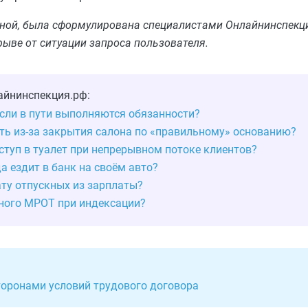
льной, была сформулирована специалистами Онлайнинспекци
рыве от ситуации запроса пользователя.
айнинспекция.рф:
если в пути выполняются обязанности?
ть из‑за закрытия салона по «правильному» основанию?
ступ в туалет при непрерывном потоке клиентов?
а ездит в банк на своём авто?
ту отпускных из зарплаты?
ьного МРОТ при индексации?
торонами условий трудового договора