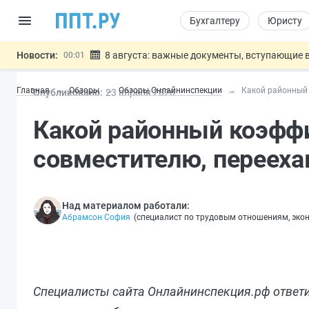
Бухгалтеру
Юристу
Новости:
8 августа: важные документы, вступающие в
00:01
Подписан закон о блокировке продажи опасны
07.08
Главная
Обзоры
Обзоры Онлайнинспекции
Какой районный 
Опубликовано:
23 апр
еля
2026
Дистанционную работу беременных пропишут 
07.08
Госпошлину за устранение ошибок в документ
07.08
Какой районный коэфф
Разработают единые критерии труд
07.08
Важно
совместителю, перееха
Над материалом работали:
Абрамсон София
(
специалист по трудовым отношениям, эко
Специалисты сайта Онлайнинспекция.рф ответи