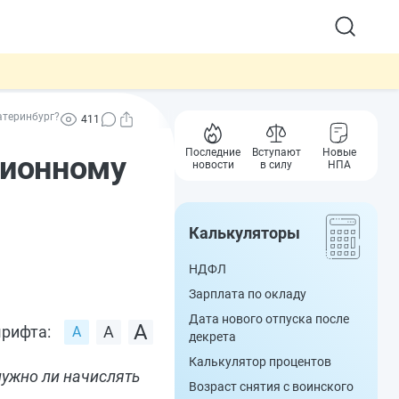
атеринбург?
411
Последние
Вступают
Новые
ционному
новости
в силу
НПА
Калькуляторы
НДФЛ
Зарплата по окладу
Дата нового отпуска после
рифта:
декрета
Калькулятор процентов
нужно ли начислять
Возраст снятия с воинского