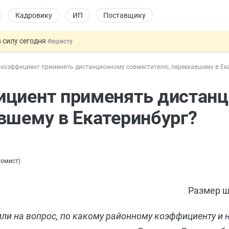
Кадровику
ИП
Поставщику
 силу сегодня
#юристу
х товаров через «Честный знак»
#юристу
коэффициент применять дистанционному совместителю, переехавшему в Ек
в ТК РФ
#кадровику
ах предлагают отменить
#физлицу
ициент применять дистан
овых и ГПХ-отношений
#кадровику
вшему в Екатеринбург?
номист
)
Размер ш
ли на вопрос, по какому районному коэффициенту и 