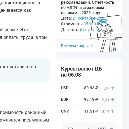
да дистанционного
рекомендации. Отчётность
по НДФЛ и страховым
ценивается как
взносам в 2026 году
Дата:
21 сентября 2026
Стоимость:
35 900
₽
й форме. Это
Для кого:
бухгалтеру
 оплаты труда, в том
Все семинары
ается только по
Курсы валют ЦБ
на 06.08
80.93 ₽
1,07
93.19 ₽
2,31
11.51 ₽
0,14
 применять районный
формляется письменным
$