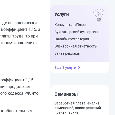
Услуги
 где он фактически
КонсультантПлюс
 коэффициент 1,15, а
Бухгалтерский аутсорсинг
платы труда, то при
Онлайн-бухгалтерия
отором и закрепить
Электронная отчетность
Заказ рекламы
Еще 3 услуги
коэффициент 1,15
ение продолжает
ого кодекса РФ, что
Семинары
Заработная плата: анализ
изменений, поиск решений,
я к обязательным
практические