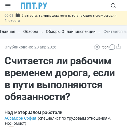
00:01
9 августа: важные документы, вступающие в силу сегодня
#новости
07.08
Подписан закон о блокировке продажи опасных товаров через
«Честный знак»
#новости
Главная
Обзоры
Обзоры Онлайнинспекции
Считается л
07.08
Дистанционную работу беременных пропишут в ТК РФ
#новости
07.08
Госпошлину за устранение ошибок в документах предлагают
Опубликовано:
23 апр
2026
564
отменить
#новости
07.08
Важно
Разработают единые критерии трудовых и ГПХ-
Считается ли рабочим
отношений
#новости
временем дорога, если
в пути выполняются
обязанности?
Над материалом работали:
Абрамсон София
(
специалист по трудовым отношениям,
экономист
)