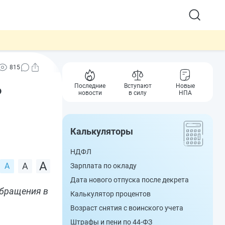
815
Последние
Вступают
Новые
?
новости
в силу
НПА
Калькуляторы
НДФЛ
Зарплата по окладу
Дата нового отпуска после декрета
обращения в
Калькулятор процентов
Возраст снятия с воинского учета
Штрафы и пени по 44-ФЗ