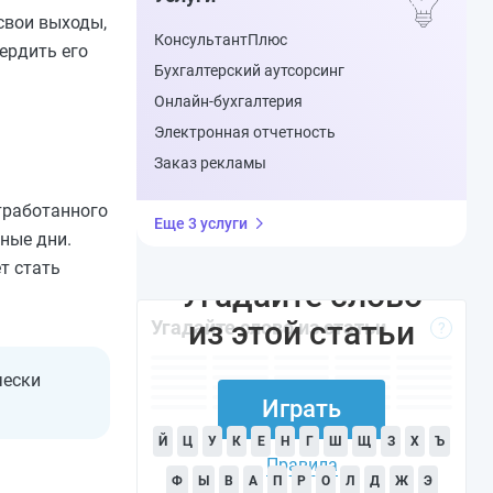
свои выходы,
КонсультантПлюс
ердить его
Бухгалтерский аутсорсинг
Онлайн-бухгалтерия
Электронная отчетность
Заказ рекламы
отработанного
Еще 3 услуги
ные дни.
т стать
Угадайте слово
из этой статьи
Угадайте слово из статьи
?
чески
Играть
Й
Ц
У
К
Е
Н
Г
Ш
Щ
З
Х
Ъ
Правила
Ф
Ы
В
А
П
Р
О
Л
Д
Ж
Э