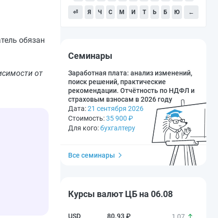
⏎
Я
Ч
С
М
И
Т
Ь
Б
Ю
←
атель обязан
Семинары
исимости от
Заработная плата: анализ изменений,
поиск решений, практические
рекомендации. Отчётность по НДФЛ и
страховым взносам в 2026 году
Дата:
21 сентября 2026
Стоимость:
35 900
₽
Для кого:
бухгалтеру
Все семинары
Курсы валют ЦБ на 06.08
80.93 ₽
1,07