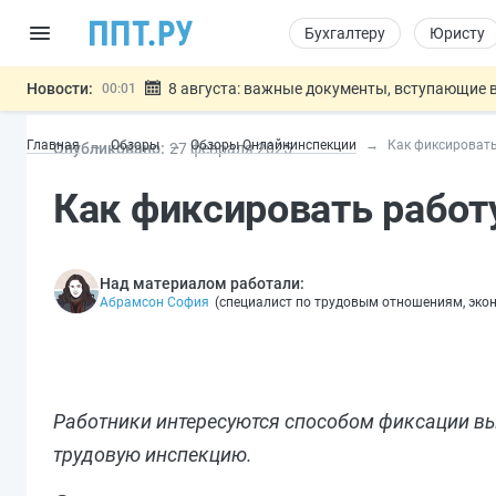
Бухгалтеру
Юристу
Новости:
8 августа: важные документы, вступающие в
00:01
Подписан закон о блокировке продажи опасны
07.08
Главная
Обзоры
Обзоры Онлайнинспекции
Как фиксировать
Опубликовано:
27 фев
раля
2025
Дистанционную работу беременных пропишут 
07.08
Госпошлину за устранение ошибок в документ
07.08
Как фиксировать работ
Разработают единые критерии труд
07.08
Важно
Над материалом работали:
Абрамсон София
(
специалист по трудовым отношениям, эко
Работники интересуются способом фиксации вы
трудовую инспекцию.