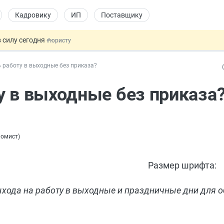
Кадровику
ИП
Поставщику
 силу сегодня
#юристу
х товаров через «Честный знак»
#юристу
 работу в выходные без приказа?
в ТК РФ
#кадровику
ах предлагают отменить
#физлицу
у в выходные без приказа
овых и ГПХ-отношений
#кадровику
номист
)
Размер шрифта:
хода на работу в выходные и праздничные дни для 