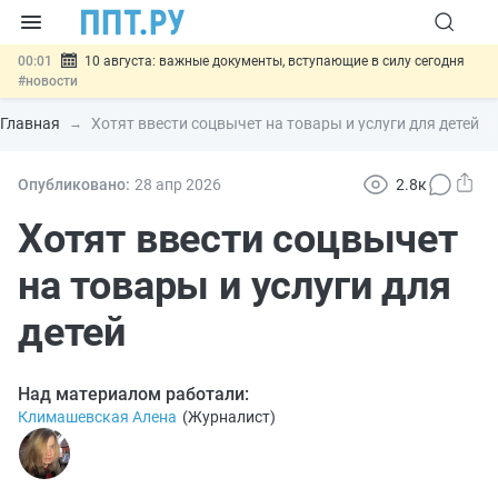
00:01
10 августа: важные документы, вступающие в силу сегодня
#новости
07.08
Подписан закон о блокировке продажи опасных товаров через
«Честный знак»
#новости
Главная
Хотят ввести соцвычет на товары и услуги для детей
07.08
Дистанционную работу беременных пропишут в ТК РФ
#новости
07.08
Госпошлину за устранение ошибок в документах предлагают
Опубликовано:
28 апр
2026
2.8к
отменить
#новости
07.08
Важно
Разработают единые критерии трудовых и ГПХ-
Хотят ввести соцвычет
отношений
#новости
на товары и услуги для
детей
Над материалом работали:
Климашевская Алена
(
Журналист
)