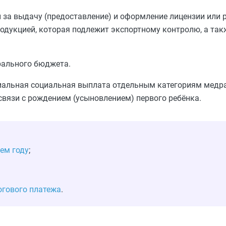
 за выдачу (предоставление) и оформление лицензии или 
дукцией, которая подлежит экспортному контролю, а так
рального бюджета.
ециальная социальная выплата отдельным категориям медра
вязи с рождением (усыновлением) первого ребёнка.
ем году
;
огового платежа
.