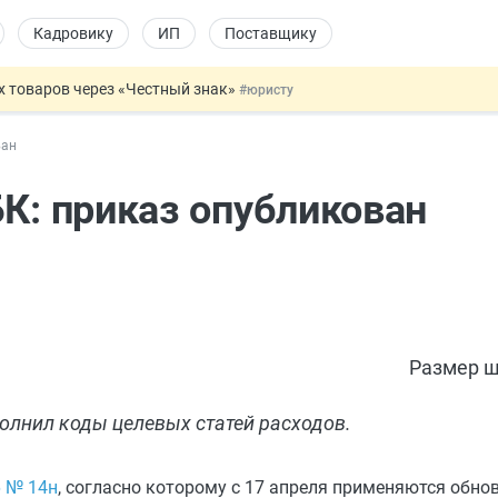
Кадровику
ИП
Поставщику
х товаров через «Честный знак»
#юристу
в ТК РФ
#кадровику
ван
ах предлагают отменить
#физлицу
ЖС с эскроу-счетами
#юристу
БК: приказ опубликован
овых и ГПХ-отношений
#кадровику
Размер ш
олнил коды целевых статей расходов.
6 № 14н
, согласно которому с 17 апреля применяются обно