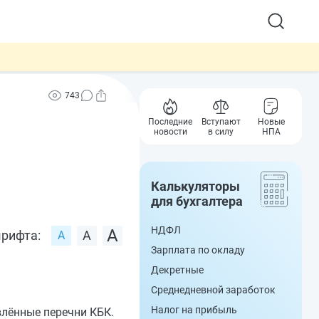
743
Последние
Вступают
Новые
новости
в силу
НПА
Калькуляторы
для бухгалтера
НДФЛ
рифта:
Зарплата по окладу
Декретные
Среднедневной заработок
Налог на прибыль
влённые перечни КБК.