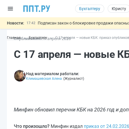
Бухгалтеру
Юристу
Новости:
Подписан закон о блокировке продажи опасны
17:42
Дистанционную работу беременных пропишут 
17:17
Главная
Бухгалтеру
С 17 апреля — новые КБК: приказ опублико
Опубликовано:
7 апр
еля
2026
Госпошлину за устранение ошибок в документ
16:02
Изменят правила контроля за подрядчиками И
15:25
С 17 апреля — новые К
Разработают единые критерии труд
11:31
Важно
Над материалом работали:
Климашевская Алена
(
Журналист
)
Минфин обновил перечни КБК на 2026 год и доп
Что произошло?
Минфин издал
приказ от 24.02.202