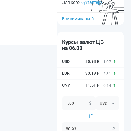
Для кого:
бухгалтеру
Все семинары
Курсы валют ЦБ
на 06.08
80.93 ₽
1,07
93.19 ₽
2,31
11.51 ₽
0,14
$
₽