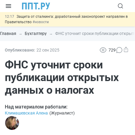
12:17
Защита от сталкинга: доработанный законопроект направлен в
Правительство
#новости
11:23
Минпромторг предлагает новые формы сертификата и
декларации о соответствии
#новости
Главная
Бухгалтеру
ФНС уточнит сроки публикации открыт
10:09
Риск атак БПЛА можно учитывать при оценке профрисков
#новости
00:01
6 августа: важные документы, вступающие в силу сегодня
Опубликовано:
22 сен
2025
729
#новости
05.08
Важно
Подписан закон об упрощении госзакупок по 44-ФЗ
ФНС уточнит сроки
#новости
публикации открытых
данных о налогах
Над материалом работали:
Климашевская Алена
(
Журналист
)