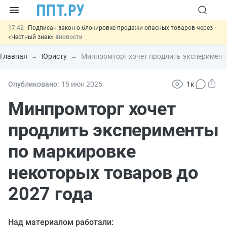
17:42
Подписан закон о блокировке продажи опасных товаров через
«Честный знак»
#новости
17:17
Дистанционную работу беременных пропишут в ТК РФ
#новости
Главная
Юристу
Минпромторг хочет продлить эксперименты
16:02
Госпошлину за устранение ошибок в документах предлагают
отменить
#новости
15:25
Изменят правила контроля за подрядчиками ИЖС с эскроу-
Опубликовано:
15 июн
2026
1к
счетами
#новости
11:31
Важно
Разработают единые критерии трудовых и ГПХ-
Минпромторг хочет
отношений
#новости
продлить эксперименты
по маркировке
некоторых товаров до
2027 года
Над материалом работали: