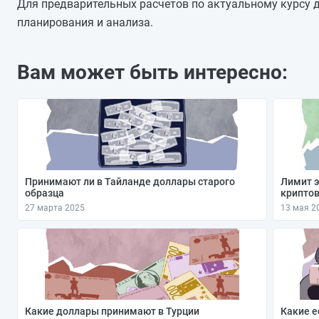
04.01.2026
Для предварительных расчетов по актуальному курсу д
03.01.2026
планирования и анализа.
02.01.2026
01.01.2026
Вам может быть интересно:
31.12.2025
30.12.2025
29.12.2025
Принимают ли в Тайланде доллары старого
Лимит э
образца
крипто
27 марта 2025
13 мая 2
Какие доллары принимают в Турции
Какие е