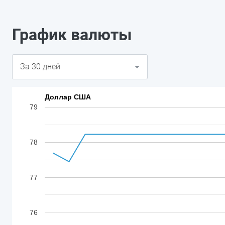
График валюты
Доллар США
79
78
77
76