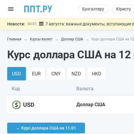
Бухгалтеру
Юристу
Новости:
7 августа: важные документы, вступающие в
00:01
Минпромторг предложил запретить смешанные
06.08
Главная
Курсы валют
Доллар США
Курс доллара США на 12
Подписан указ об отмене спецрежима для вкла
06.08
Возврат денег за риелторские услуги при неде
06.08
Курс доллара США на 12 
Обеспечительный платёж СПОТ могу
06.08
Важно
USD
EUR
CNY
NZD
HKD
Код
Валюта
USD
Доллар США
← Курс доллара США на 11.01