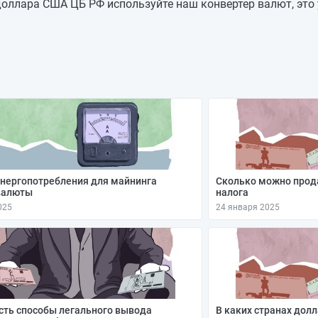
78,2268
—
оллара США ЦБ РФ используйте наш конвертер валют, это 
78,2268
—
78,2268
—
78,2268
—
78,2268
+0,7801
77,4467
-0,2457
77,6924
—
нергопотребления для майнинга
Сколько можно прод
валюты
налога
025
24 января 2025
сть способы легального вывода
В каких странах дол