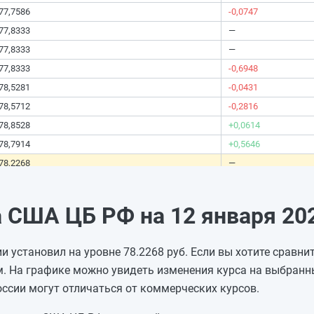
77,7586
-0,0747
77,8333
—
77,8333
—
77,8333
-0,6948
78,5281
-0,0431
78,5712
-0,2816
78,8528
+0,0614
78,7914
+0,5646
78,2268
—
78,2268
—
78,2268
—
 США ЦБ РФ на 12 января 202
78,2268
—
78,2268
—
 установил на уровне 78.2268 руб. Если вы хотите сравнит
78,2268
—
. На графике можно увидеть изменения курса на выбранн
78,2268
—
оссии могут отличаться от коммерческих курсов.
78,2268
—