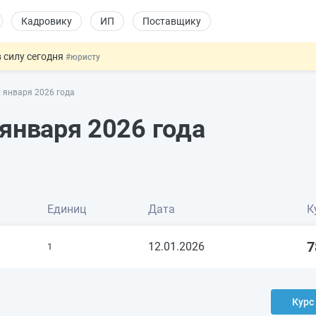
Кадровику
ИП
Поставщику
 силу сегодня
#юристу
 лоты электроники в госзакупках
#заказчику
 января 2026 года
дов физлиц из недружественных стран
#бухгалтеру
йствительных сделках: инициатива
#юристу
января 2026 года
т заменить банковской гарантией
#бухгалтеру
Единиц
Дата
К
7
12.01.2026
1
Курс