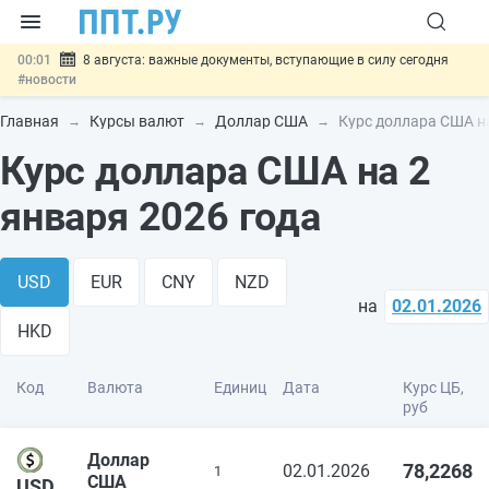
00:01
8 августа: важные документы, вступающие в силу сегодня
#новости
07.08
Подписан закон о блокировке продажи опасных товаров через
«Честный знак»
#новости
Главная
Курсы валют
Доллар США
Курс доллара США на
07.08
Дистанционную работу беременных пропишут в ТК РФ
#новости
Курс доллара США на 2
07.08
Госпошлину за устранение ошибок в документах предлагают
отменить
#новости
января 2026 года
07.08
Важно
Разработают единые критерии трудовых и ГПХ-
отношений
#новости
USD
EUR
CNY
NZD
на
02.01.2026
HKD
Код
Валюта
Единиц
Дата
Курс ЦБ,
руб
Доллар
78,2268
02.01.2026
1
США
USD