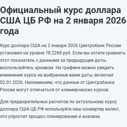
31.12.2025
78,2268
+0,7801
Официальный курс доллара
30.12.2025
77,4467
-0,2457
США ЦБ РФ на 2 января 2026
29.12.2025
77,6924
—
28.12.2025
77,6924
—
года
27.12.2025
77,6924
-0,1921
26.12.2025
77,8845
-0,5524
Курс доллара США на 2 января 2026 Центробанк России
25.12.2025
78,4369
-0,1481
установил на уровне 78.2268 руб. Если вы хотите сравнить
24.12.2025
78,585
-0,7297
этот показатель с данными за предыдущие даты,
23.12.2025
79,3147
-1,4074
воспользуйтесь архивом. На графике можно увидеть
22.12.2025
80,7221
—
изменения курса на выбранные вами даты, включая
21.12.2025
80,7221
—
02.01.2026. Напоминаем, что данные от Центробанка
20.12.2025
80,7221
+0,6919
России могут отличаться от коммерческих курсов.
19.12.2025
80,0302
—
Для предварительных расчетов по актуальному курсу
доллара США ЦБ РФ используйте наш конвертер валют,
это упростит процесс планирования и анализа.