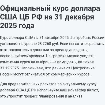
29.12.2025
77,6924
—
Официальный курс доллара
28.12.2025
77,6924
—
США ЦБ РФ на 31 декабря
27.12.2025
77,6924
-0,1921
26.12.2025
77,8845
-0,5524
2025 года
25.12.2025
78,4369
-0,1481
24.12.2025
78,585
-0,7297
Курс доллара США на 31 декабря 2025 Центробанк России
23.12.2025
79,3147
-1,4074
установил на уровне 78.2268 руб. Если вы хотите сравнить
22.12.2025
80,7221
—
этот показатель с данными за предыдущие даты,
21.12.2025
80,7221
—
воспользуйтесь архивом. На графике можно увидеть
20.12.2025
80,7221
+0,6919
изменения курса на выбранные вами даты, включая
19.12.2025
80,0302
-0,3506
31.12.2025. Напоминаем, что данные от Центробанка
18.12.2025
80,3808
+0,9505
России могут отличаться от коммерческих курсов.
17.12.2025
79,4303
—
Для предварительных расчетов по актуальному курсу
доллара США ЦБ РФ используйте наш конвертер валют,
это упростит процесс планирования и анализа.