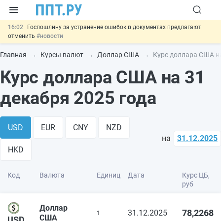
16:02
Госпошлину за устранение ошибок в документах предлагают
отменить
#новости
15:25
Изменят правила контроля за подрядчиками ИЖС с эскроу-
счетами
#новости
Главная
Курсы валют
Доллар США
Курс доллара США на
14:44
Минцифры предлагает запретить рассылку смс детям
#новости
Курс доллара США на 31
14:02
Основания для выдворения иностранцев из России стало
больше
#новости
декабря 2025 года
11:31
Важно
Разработают единые критерии трудовых и ГПХ-
отношений
#новости
USD
EUR
CNY
NZD
на
31.12.2025
HKD
Код
Валюта
Единиц
Дата
Курс ЦБ,
руб
Доллар
78,2268
31.12.2025
1
США
USD