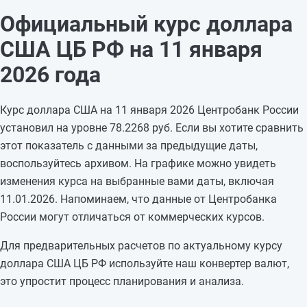
09.01.2026
78,2268
—
Официальный курс доллара
08.01.2026
78,2268
—
США ЦБ РФ на 11 января
07.01.2026
78,2268
—
06.01.2026
78,2268
—
2026 года
05.01.2026
78,2268
—
04.01.2026
78,2268
—
Курс доллара США на 11 января 2026 Центробанк России
03.01.2026
78,2268
—
установил на уровне 78.2268 руб. Если вы хотите сравнить
02.01.2026
78,2268
—
этот показатель с данными за предыдущие даты,
01.01.2026
78,2268
—
воспользуйтесь архивом. На графике можно увидеть
31.12.2025
78,2268
+0,7801
изменения курса на выбранные вами даты, включая
30.12.2025
77,4467
-0,2457
11.01.2026. Напоминаем, что данные от Центробанка
29.12.2025
77,6924
—
России могут отличаться от коммерческих курсов.
28.12.2025
77,6924
—
Для предварительных расчетов по актуальному курсу
доллара США ЦБ РФ используйте наш конвертер валют,
это упростит процесс планирования и анализа.