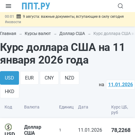
00:01
9 августа: важные документы, вступающие в силу сегодня
#новости
07.08
Подписан закон о блокировке продажи опасных товаров через
«Честный знак»
#новости
Главная
Курсы валют
Доллар США
Курс доллара США на
07.08
Дистанционную работу беременных пропишут в ТК РФ
#новости
Курс доллара США на 11
07.08
Госпошлину за устранение ошибок в документах предлагают
отменить
#новости
января 2026 года
07.08
Важно
Разработают единые критерии трудовых и ГПХ-
отношений
#новости
USD
EUR
CNY
NZD
на
11.01.2026
HKD
Код
Валюта
Единиц
Дата
Курс ЦБ,
руб
Доллар
78,2268
11.01.2026
1
США
USD