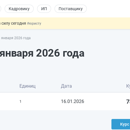
Кадровику
ИП
Поставщику
 силу сегодня
#юристу
х товаров через «Честный знак»
#юристу
 января 2026 года
в ТК РФ
#кадровику
ах предлагают отменить
#физлицу
января 2026 года
овых и ГПХ-отношений
#кадровику
Единиц
Дата
К
7
16.01.2026
1
Курс