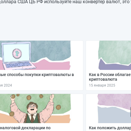
78,2268
—
оллара США ЦБ РФ используйте наш конвертер валют, это 
78,2268
—
78,2268
—
78,2268
—
78,2268
—
78,2268
—
78,2268
—
ые способы покупки криптовалюты в
Как в России облага
криптовалюта
ря 2024
15 января 2025
налоговой декларации по
Как положить доллар