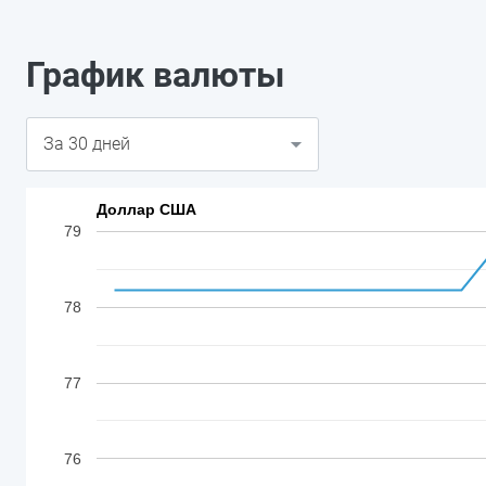
График валюты
Доллар США
79
78
77
76