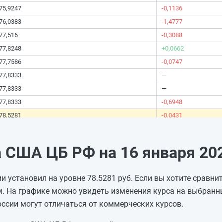
75,9247
-0,1136
76,0383
-1,4777
77,516
-0,3088
77,8248
+0,0662
77,7586
-0,0747
77,8333
—
77,8333
—
77,8333
-0,6948
78,5281
-0,0431
78,5712
-0,2816
78,8528
+0,0614
 США ЦБ РФ на 16 января 202
78,7914
+0,5646
78,2268
—
 установил на уровне 78.5281 руб. Если вы хотите сравнит
78,2268
—
. На графике можно увидеть изменения курса на выбранн
78,2268
—
оссии могут отличаться от коммерческих курсов.
78,2268
—