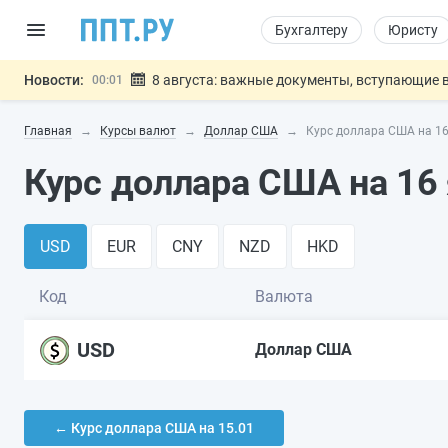
Бухгалтеру
Юристу
Новости:
8 августа: важные документы, вступающие в
00:01
Подписан закон о блокировке продажи опасны
07.08
Главная
Курсы валют
Доллар США
Курс доллара США на 16
Дистанционную работу беременных пропишут 
07.08
Госпошлину за устранение ошибок в документ
07.08
Курс доллара США на 16 
Разработают единые критерии труд
07.08
Важно
USD
EUR
CNY
NZD
HKD
Код
Валюта
USD
Доллар США
← Курс доллара США на 15.01