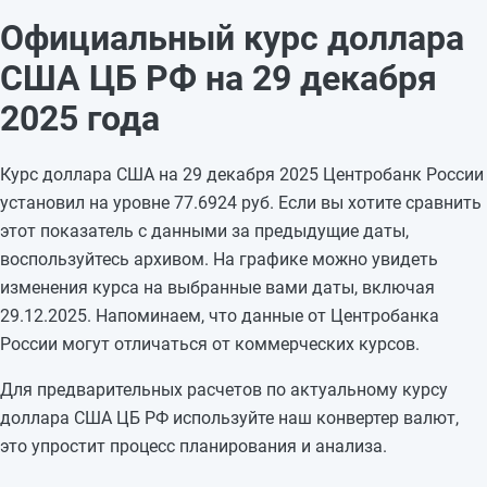
27.12.2025
77,6924
-0,1921
Официальный курс доллара
26.12.2025
77,8845
-0,5524
США ЦБ РФ на 29 декабря
25.12.2025
78,4369
-0,1481
24.12.2025
78,585
-0,7297
2025 года
23.12.2025
79,3147
-1,4074
22.12.2025
80,7221
—
Курс доллара США на 29 декабря 2025 Центробанк России
21.12.2025
80,7221
—
установил на уровне 77.6924 руб. Если вы хотите сравнить
20.12.2025
80,7221
+0,6919
этот показатель с данными за предыдущие даты,
19.12.2025
80,0302
-0,3506
воспользуйтесь архивом. На графике можно увидеть
18.12.2025
80,3808
+0,9505
изменения курса на выбранные вами даты, включая
17.12.2025
79,4303
-0,0193
29.12.2025. Напоминаем, что данные от Центробанка
16.12.2025
79,4496
-0,2801
России могут отличаться от коммерческих курсов.
15.12.2025
79,7297
—
Для предварительных расчетов по актуальному курсу
доллара США ЦБ РФ используйте наш конвертер валют,
это упростит процесс планирования и анализа.