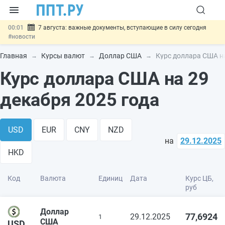
00:01
7 августа: важные документы, вступающие в силу сегодня
#новости
06.08
Минпромторг предложил запретить смешанные лоты
электроники в госзакупках
#новости
Главная
Курсы валют
Доллар США
Курс доллара США на
06.08
Подписан указ об отмене спецрежима для вкладов физлиц из
Курс доллара США на 29
недружественных стран
#новости
06.08
Возврат денег за риелторские услуги при недействительных
сделках: инициатива
#новости
декабря 2025 года
06.08
Важно
Обеспечительный платёж СПОТ могут заменить
банковской гарантией
#новости
USD
EUR
CNY
NZD
на
29.12.2025
HKD
Код
Валюта
Единиц
Дата
Курс ЦБ,
руб
Доллар
77,6924
29.12.2025
1
США
USD