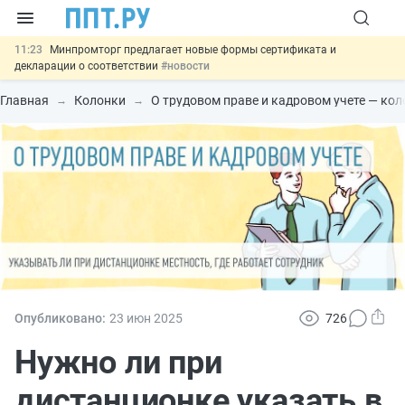
11:23
Минпромторг предлагает новые формы сертификата и
декларации о соответствии
#новости
10:09
Риск атак БПЛА можно учитывать при оценке профрисков
#новости
Главная
Колонки
О трудовом праве и кадровом учете — ко
00:01
6 августа: важные документы, вступающие в силу сегодня
#новости
05.08
Обновили сообщения НПФ о договорах НПО и долгосрочных
сбережений
#новости
05.08
Важно
Подписан закон об упрощении госзакупок по 44-ФЗ
#новости
Опубликовано:
23 июн
2025
726
Нужно ли при
дистанционке указать в