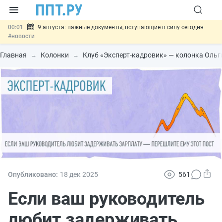
00:01
9 августа: важные документы, вступающие в силу сегодня
#новости
07.08
Подписан закон о блокировке продажи опасных товаров через
«Честный знак»
#новости
Главная
Колонки
Клуб «Эксперт-кадровик» — колонка Оль
07.08
Дистанционную работу беременных пропишут в ТК РФ
#новости
07.08
Госпошлину за устранение ошибок в документах предлагают
отменить
#новости
07.08
Важно
Разработают единые критерии трудовых и ГПХ-
отношений
#новости
Опубликовано:
18 дек
2025
561
Если ваш руководитель
любит задерживать