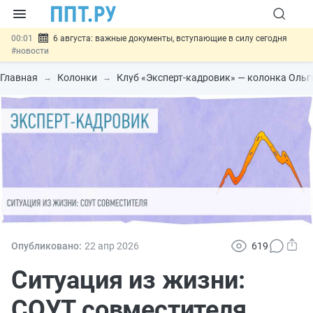
00:01
6 августа: важные документы, вступающие в силу сегодня
#новости
05.08
Обновили сообщения НПФ о договорах НПО и долгосрочных
сбережений
#новости
Главная
Колонки
Клуб «Эксперт-кадровик» — колонка Оль
05.08
Мигрантам с судимостью запретят получать ВНЖ и
гражданство: закон подписан
#новости
05.08
Систему страхования вкладов распространили на электронные
кошельки
#новости
05.08
Важно
Подписан закон об упрощении госзакупок по 44-ФЗ
#новости
Опубликовано:
22 апр
2026
619
Ситуация из жизни:
СОУТ совместителя