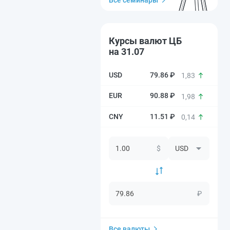
Все семинары
Курсы валют ЦБ
на 31.07
79.86 ₽
1,83
90.88 ₽
1,98
11.51 ₽
0,14
$
₽
Все валюты