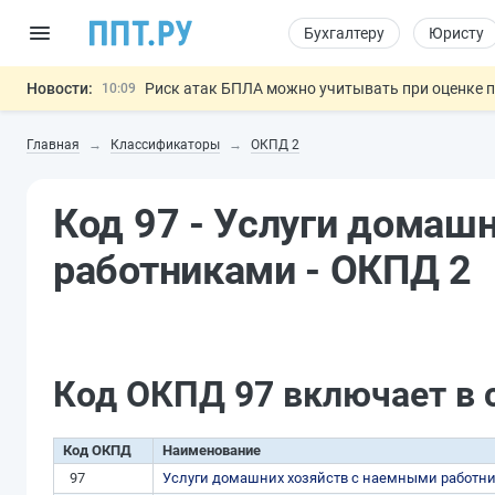
Бухгалтеру
Юристу
Новости:
Риск атак БПЛА можно учитывать при оценке
10:09
6 августа: важные документы, вступающие в
00:01
Главная
Классификаторы
ОКПД 2
Обновили сообщения НПФ о договорах НПО и 
05.08
Мигрантам с судимостью запретят получать В
05.08
Код 97 - Услуги домаш
Подписан закон об упрощении госза
05.08
Важно
работниками - ОКПД 2
Код ОКПД 97 включает в 
Код ОКПД
Наименование
97
Услуги домашних хозяйств с наемными работн