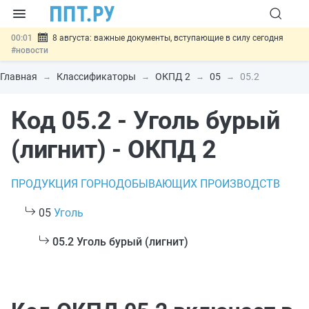
00:01
8 августа: важные документы, вступающие в силу сегодня
#новости
07.08
Подписан закон о блокировке продажи опасных товаров через
«Честный знак»
#новости
Главная
Классификаторы
ОКПД 2
05
05.2
07.08
Дистанционную работу беременных пропишут в ТК РФ
#новости
Код 05.2 - Уголь бурый
07.08
Госпошлину за устранение ошибок в документах предлагают
отменить
#новости
07.08
Важно
Разработают единые критерии трудовых и ГПХ-
(лигнит) - ОКПД 2
отношений
#новости
ПРОДУКЦИЯ ГОРНОДОБЫВАЮЩИХ ПРОИЗВОДСТВ
05
Уголь
05.2 Уголь бурый (лигнит)