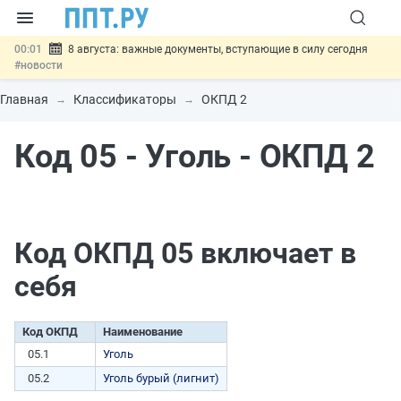
00:01
8 августа: важные документы, вступающие в силу сегодня
#новости
07.08
Подписан закон о блокировке продажи опасных товаров через
«Честный знак»
#новости
Главная
Классификаторы
ОКПД 2
07.08
Дистанционную работу беременных пропишут в ТК РФ
#новости
Код 05 - Уголь - ОКПД 2
07.08
Госпошлину за устранение ошибок в документах предлагают
отменить
#новости
07.08
Важно
Разработают единые критерии трудовых и ГПХ-
отношений
#новости
Код ОКПД 05 включает в
себя
Код ОКПД
Наименование
05.1
Уголь
05.2
Уголь бурый (лигнит)