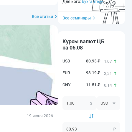
Для кого:
бухгалтеру
Все статьи
Все семинары
Курсы валют ЦБ
на 06.08
80.93 ₽
1,07
93.19 ₽
2,31
11.51 ₽
0,14
$
19 июня 2026
₽