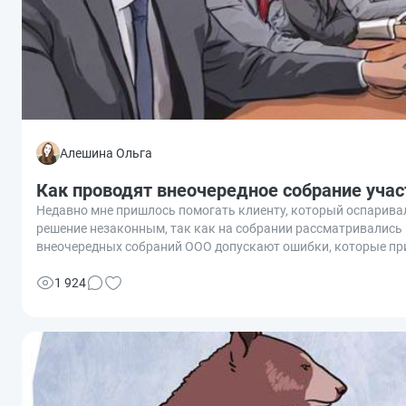
Алешина Ольга
Как проводят внеочередное собрание уча
Недавно мне пришлось помогать клиенту, который оспаривал
решение незаконным, так как на собрании рассматривались 
внеочередных собраний ООО допускают ошибки, которые при
правильно провести внеочередное собрание общества с огр
1 924