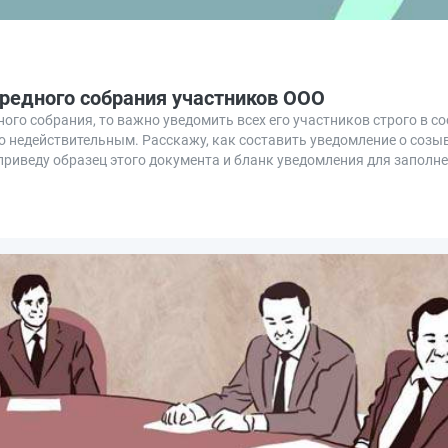
редного собрания участников ООО
го собрания, то важно уведомить всех его участников строго в с
о недействительным. Расскажу, как составить уведомление о созы
приведу образец этого документа и бланк уведомления для заполн