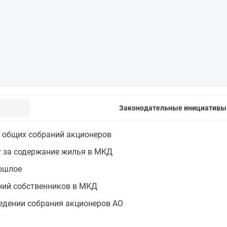
Законодательные инициативы
л общих собраний акционеров
у за содержание жилья в МКД
рошлое
ний собственников в МКД
едении собрания акционеров АО