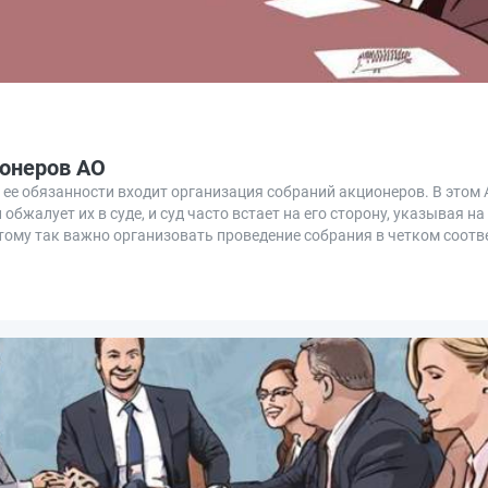
ионеров АО
ее обязанности входит организация собраний акционеров. В этом 
бжалует их в суде, и суд часто встает на его сторону, указывая н
тому так важно организовать проведение собрания в четком соотв
равильно провести внеочередное собрание акционеров АО.