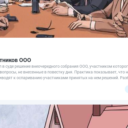
стников ООО
 в суде решение внеочередного собрания ООО, участником которог
вопросы, не внесенные в повестку дня. Практика показывает, что 
водят к оспариванию участниками принятых на нем решений. Разб
аниченной ответственностью, чтобы его решение было легитимным.