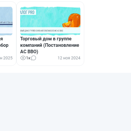
ия
Торговый дом в группе
збор
компаний (Постановление
АС ВВО)
ен 2025
1к
12 ноя 2024