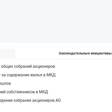
Законодательные инициативы
л общих собраний акционеров
у за содержание жилья в МКД
рошлое
ний собственников в МКД
едении собрания акционеров АО