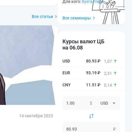
Для кого:
бухгалтеру
Все статьи
Все семинары
Курсы валют ЦБ
на 06.08
80.93 ₽
1,07
93.19 ₽
2,31
11.51 ₽
0,14
$
14 сентября 2023
₽