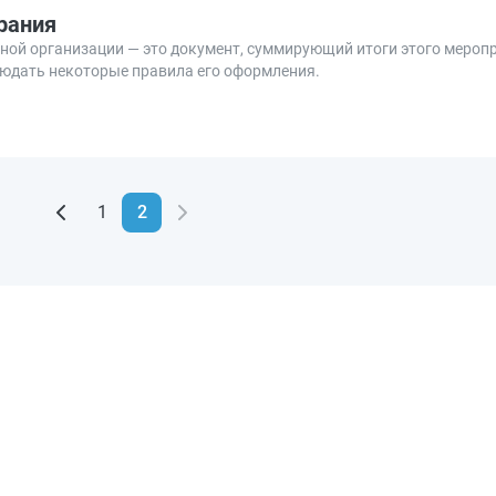
рания
ой организации — это документ, суммирующий итоги этого меропри
людать некоторые правила его оформления.
1
2