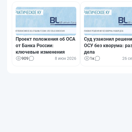
Проект положения об ОСА
Суд узаконил решен
от Банка России:
ОСУ без кворума: ра
ключевые изменения
дела
909
8 июн 2026
1к
26 с