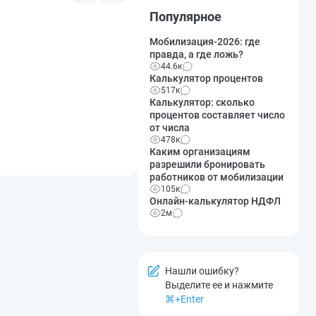
Популярное
Мобилизация-2026: где
правда, а где ложь?
44.6к
Калькулятор процентов
517к
Калькулятор: сколько
процентов составляет число
от числа
478к
Каким организациям
разрешили бронировать
работников от мобилизации
105к
Онлайн-калькулятор НДФЛ
2м
Нашли ошибку?
Выделите ее и нажмите
⌘+Enter