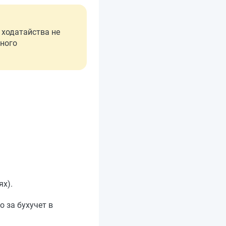
ходатайства не
ного
х).
 за бухучет в