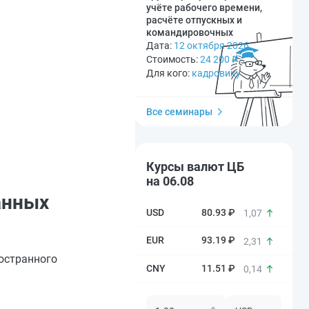
учёте рабочего времени,
расчёте отпускных и
командировочных
Дата:
12 октября 2026
Стоимость:
24 200
₽
Для кого:
кадровику
Все семинары
Курсы валют ЦБ
на 06.08
анных
80.93 ₽
1,07
93.19 ₽
2,31
остранного
11.51 ₽
0,14