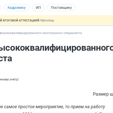
Кадровику
ИП
Поставщику
ой итоговой аттестацией
#физлицу
 силу сегодня
#юристу
 высококвалифицированного иностранного специалиста
 лоты электроники в госзакупках
#заказчику
дов физлиц из недружественных стран
#бухгалтеру
высококвалифицированног
т заменить банковской гарантией
#бухгалтеру
ста
онному учету
)
Размер ш
е самое простое мероприятие, то прием на работу