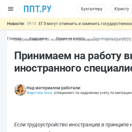
Бухгалтеру
Юристу
Новости:
ЕГЭ могут отменить и заменить государственн
09:13
7 августа: важные документы, вступающие в
00:01
Главная
Кадровику
Прием на работу
Принимаем на работу
Опубликовано:
18 ноя
бря
2021
Обновлено:
1 окт
ября
2025
Минпромторг предложил запретить смешанные
06.08
Подписан указ об отмене спецрежима для вкла
06.08
Принимаем на работу 
Обеспечительный платёж СПОТ могу
06.08
Важно
иностранного специали
Над материалом работали:
Федотова Анна
(
специалист по кадровому учету, по миграци
Если трудоустройство иностранцев в принципе н