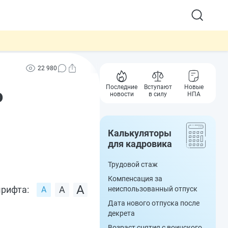
22 980
Последние
Вступают
Новые
о
новости
в силу
НПА
Калькуляторы
для кадровика
Трудовой стаж
Компенсация за
рифта:
неиспользованный отпуск
Дата нового отпуска после
декрета
Возраст снятия с воинского