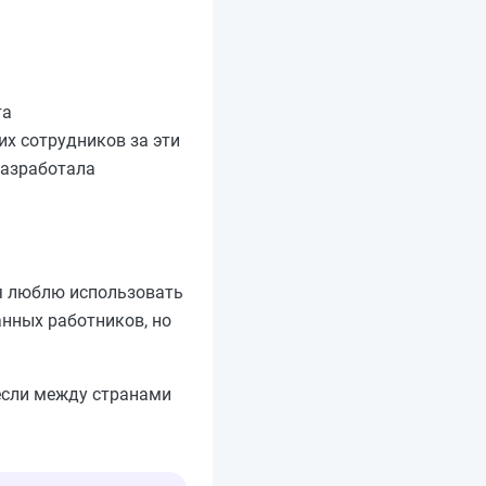
та
х сотрудников за эти
разработала
 я люблю использовать
анных работников, но
если между странами