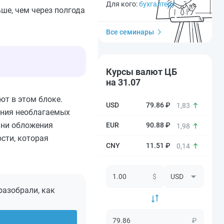
Для кого:
бухгалтеру
ьше, чем через полгода
Все семинары
Курсы валют ЦБ
на 31.07
ют в этом блоке.
79.86 ₽
1,83
ения необлагаемых
 ни обложения
90.88 ₽
1,98
ости, которая
11.51 ₽
0,14
$
разобрали, как
₽