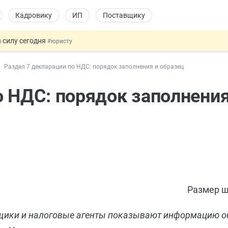
Кадровику
ИП
Поставщику
 силу сегодня
#юристу
долгосрочных сбережений
#бухгалтеру
Раздел 7 декларации по НДС: порядок заполнения и образец
НЖ и гражданство: закон подписан
#физлицу
 на электронные кошельки
#бухгалтеру
о НДС: порядок заполнения
купок по 44-ФЗ
#заказчику
Размер ш
щики и налоговые агенты показывают информацию об