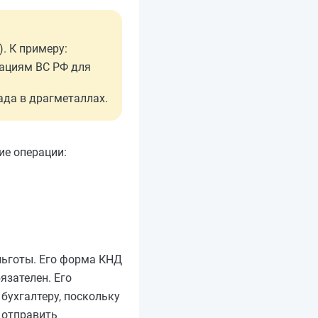
). К примеру:
зациям ВС РФ для
ада в драгметаллах.
ие операции:
льготы. Его форма КНД
язателен. Его
бухгалтеру, поскольку
 отправить