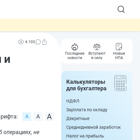
6 103
Последние
Вступают
Новые
 и
новости
в силу
НПА
Калькуляторы
для бухгалтера
НДФЛ
Зарплата по окладу
рифта:
Декретные
Среднедневной заработок
 операциях, не
Налог на прибыль