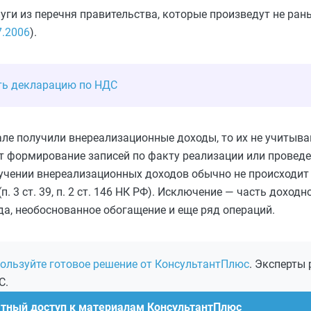
уги из перечня правительства, которые произведут не ран
7.2006
).
ть декларацию по НДС
але получили внереализационные доходы, то их не учитыва
 формирование записей по факту реализации или провед
лучении внереализационных доходов обычно не происходит
 3 ст. 39, п. 2 ст. 146 НК РФ). Исключение — часть доходн
да, необоснованное обогащение и еще ряд операций.
ользуйте готовое решение от КонсультантПлюс
. Эксперты 
С.
атный доступ к материалам КонсультантПлюс