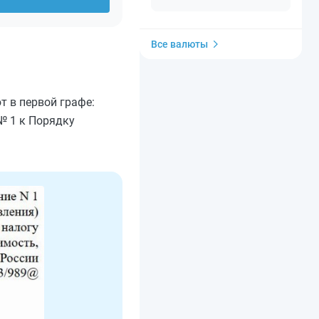
Все валюты
 в первой графе:
№ 1 к Порядку