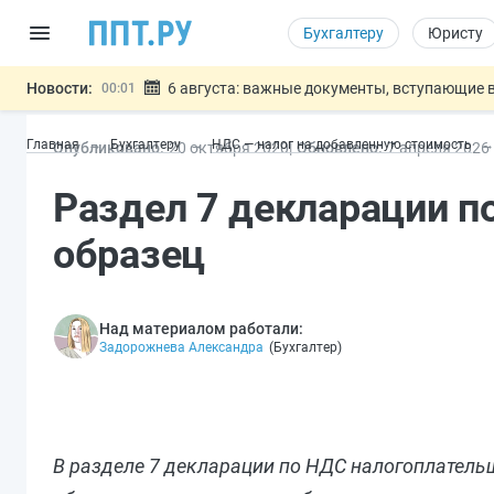
Бухгалтеру
Юристу
Новости:
6 августа: важные документы, вступающие в
00:01
Обновили сообщения НПФ о договорах НПО и 
05.08
Главная
Бухгалтеру
НДС — налог на добавленную стоимость
Опубликовано:
20 окт
ября
2020
Обновлено:
7 апр
еля
2026
Мигрантам с судимостью запретят получать В
05.08
Систему страхования вкладов распространили
05.08
Раздел 7 декларации п
Подписан закон об упрощении госза
05.08
Важно
образец
Над материалом работали:
Задорожнева Александра
(
Бухгалтер
)
В разделе 7 декларации по НДС налогоплатель