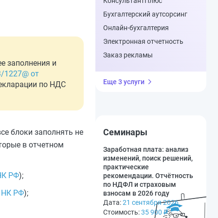
КонсультантПлюс
Бухгалтерский аутсорсинг
Онлайн-бухгалтерия
Электронная отчетность
Заказ рекламы
ее заполнения и
3/1227@ от
Еще 3 услуги
декларации по НДС
Семинары
се блоки заполнять не
оторые в отчетном
Заработная плата: анализ
изменений, поиск решений,
практические
НК РФ
);
рекомендации. Отчётность
по НДФЛ и страховым
9 НК РФ
);
взносам в 2026 году
Дата:
21 сентября 2026
Стоимость:
35 900
₽