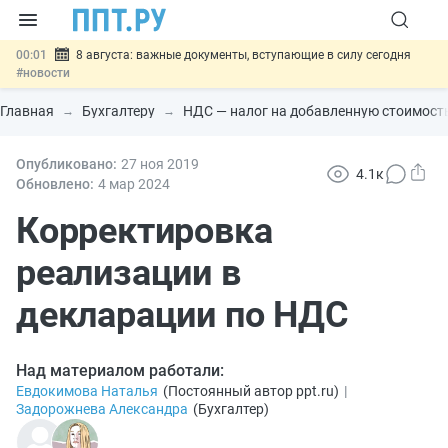
00:01
8 августа: важные документы, вступающие в силу сегодня
#новости
07.08
Подписан закон о блокировке продажи опасных товаров через
«Честный знак»
#новости
Главная
Бухгалтеру
НДС — налог на добавленную стоимост
07.08
Дистанционную работу беременных пропишут в ТК РФ
#новости
07.08
Опубликовано:
Госпошлину за устранение ошибок в документах предлагают
27 ноя
2019
4.1к
отменить
#новости
Обновлено:
4 мар
2024
07.08
Важно
Разработают единые критерии трудовых и ГПХ-
отношений
Корректировка
#новости
реализации в
декларации по НДС
Над материалом работали:
Евдокимова Наталья
(
Постоянный автор ppt.ru
)
|
Задорожнева Александра
(
Бухгалтер
)