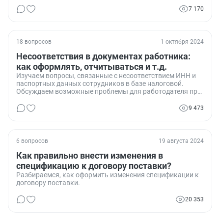
грузополучатель». Они говорят, что это должен сделать
их кладовщик на складе. Мы считаем, что если у них есть
7 170
доверенность на получение товаров, они и являются
грузополучателями. Кто прав?
18 вопросов
1 октября 2024
Несоответствия в документах работника:
как оформлять, отчитываться и т.д.
Изучаем вопросы, связанные с несоответствием ИНН и
паспортных данных сотрудников в базе налоговой.
Обсуждаем возможные проблемы для работодателя при
сдаче отчетности и варианты их решения.
9 473
6 вопросов
19 августа 2024
Как правильно внести изменения в
спецификацию к договору поставки?
Разбираемся, как оформить изменения спецификации к
договору поставки.
20 353