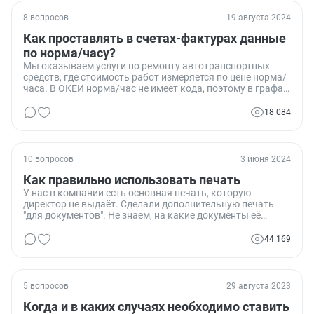
8 вопросов
19 августа 2024
Как проставлять в счетах-фактурах данные
по норма/часу?
Мы оказываем услуги по ремонту автотранспортных
средств, где стоимость работ измеряется по цене норма/
часа. В ОКЕИ норма/час не имеет кода, поэтому в графах
2 и 2а выставляемых счетов-фактур мы ставим прочерк.
Один из наших контрагентов требует изменить данные в
18 084
графах 3 и 4 счетов-фактур, сославшись на
Постановление №1137. Как правильно заполнять эти
графы, и прав ли наш контрагент в своих требованиях?
10 вопросов
3 июня 2024
Как правильно использовать печать
У нас в компании есть основная печать, которую
директор не выдаёт. Сделали дополнительную печать
"для документов". Не знаем, на какие документы её
можно ставить. Хочу написать приказ, который бы
указывал, где можно и нельзя использовать эту печать.
44 169
5 вопросов
29 августа 2023
Когда и в каких случаях необходимо ставить