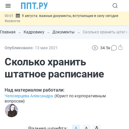
00:01
9 августа: важные документы, вступающие в силу сегодня
#новости
07.08
Подписан закон о блокировке продажи опасных товаров через
«Честный знак»
#новости
Главная
Кадровику
Документы
Сколько хранить штатн
07.08
Дистанционную работу беременных пропишут в ТК РФ
#новости
07.08
Госпошлину за устранение ошибок в документах предлагают
Опубликовано:
13 мая 2021
34.5к
отменить
#новости
07.08
Важно
Разработают единые критерии трудовых и ГПХ-
Сколько хранить
отношений
#новости
штатное расписание
Над материалом работали:
Челозерцева Александра
(
Юрист по корпоративным
вопросам
)
Размер шрифта: