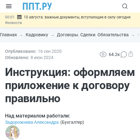
00:01
10 августа: важные документы, вступающие в силу сегодня
#новости
07.08
Подписан закон о блокировке продажи опасных товаров через
«Честный знак»
#новости
Главная
Кадровику
Договоры. Сделки. Обязательства
И
07.08
Дистанционную работу беременных пропишут в ТК РФ
#новости
07.08
Опубликовано:
Госпошлину за устранение ошибок в документах предлагают
16 сен
2020
64.2к
отменить
#новости
Обновлено:
8 июн
2024
07.08
Важно
Разработают единые критерии трудовых и ГПХ-
отношений
Инструкция: оформляем
#новости
приложение к договору
правильно
Над материалом работали:
Задорожнева Александра
(
Бухгалтер
)